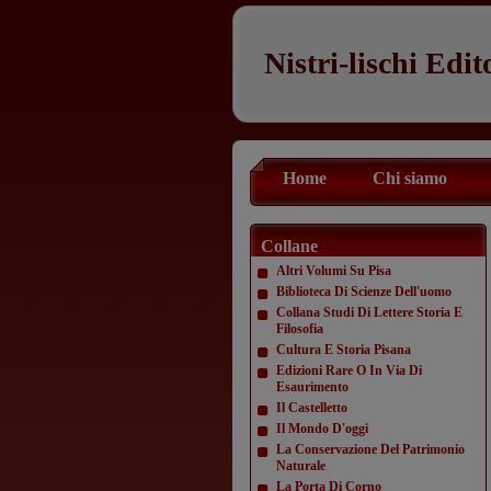
Nistri-lischi Edit
Home
Chi siamo
Collane
Altri Volumi Su Pisa
Biblioteca Di Scienze Dell'uomo
Collana Studi Di Lettere Storia E
Filosofia
Cultura E Storia Pisana
Edizioni Rare O In Via Di
Esaurimento
Il Castelletto
Il Mondo D'oggi
La Conservazione Del Patrimonio
Naturale
La Porta Di Corno