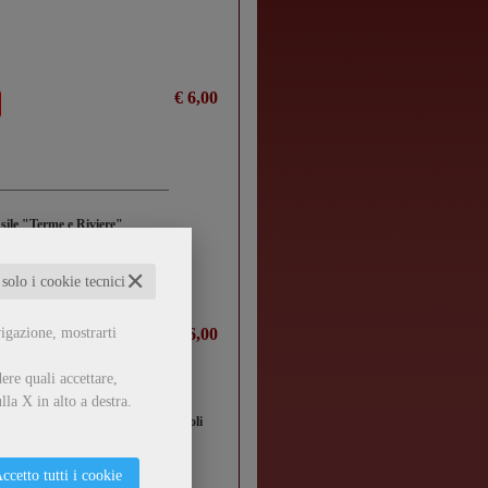
€ 6,00
nsile "Terme e Riviere"
✕
 solo i cookie tecnici
vigazione, mostrarti
€ 6,00
ere quali accettare,
lla X in alto a destra.
 Migliarino-S.Rossore - Massaciuccoli
ccetto tutti i cookie