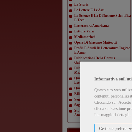
La Storia
Le Lettere E Le Arti
Le Scienze E La Diffusione Scientifica
E Tecn
Letteratura Americana
Letture Varie
Mediamorfosi
Opere Di Giacomo Matteotti
Profili E Studi Di Letteratura Inglese
E Amer
Pubblicazioni Della Domus
Galilaeana
Pubblicazioni Della Domus
Mazziniana
Quaderni Dell'Istituto Di Lingua E
Informativa sull'uti
Letteratur
Quaderni Della Direzione
Questo sito web utilizz
Rilievi Di Monumenti
contenuti personalizzati
Saggi Di Varia Umanità
Cliccando su "Accetto t
Saggi Di Varia Umanità- Nuova Serie
clicca su "Gestione pre
Studi E Testi Di Storia Costituzionale
Per maggiori dettagli,
Americ
Gestione preferenze