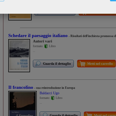
Guarda il dettaglio
Metti nel carrello
Schedare il paesaggio italiano
- Risultati dell'inchiesta promossa 
Autori vari
formato:
Libro
...
Guarda il dettaglio
Metti nel carrello
Il francolino
- sua reintroduzione in Europa
Baldacci Ugo
formato:
Libro
...
Guarda il dettaglio
Metti nel carre