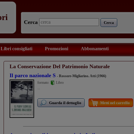
ori
Cerca
Cerca
Libri consigliati
Promozioni
Abbonamenti
La Conservazione Del Patrimonio Naturale
Il parco nazionale S
- Rossore-Migliarino. Atti (1966)
formato:
Libro
...
Guarda il dettaglio
Metti nel carrello