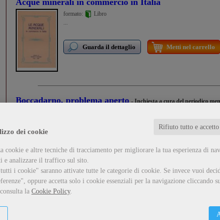
Acque minerali in commercio in Italia
formato:
Libro
...
Guarda il dettaglio
Metti nel carrello
Boccadarno, problema aperto
- Inchiesta a cura del periodico me
Autori vari
formato:
Libro
Rifiuto tutto e accetto
...
lizzo dei cookie
a cookie e altre tecniche di tracciamento per migliorare la tua esperienza di na
Guarda il dettaglio
Metti nel carrello
 e analizzare il traffico sul sito.
utti i cookie" saranno attivate tutte le categorie di cookie.
Se invece vuoi decid
ferenze", oppure accetta solo i cookie essenziali per la navigazione cliccando su
Dal Calambrone alla Burlamacca
- Guida alla natura del parco
 consulta la
Cookie Policy
.
Autori vari
formato:
Libro
A
III ed. 1988.