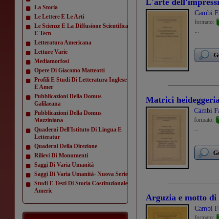
L'arte dell'impressi
La Storia
Cambi F
Le Lettere E Le Arti
formato:
Le Scienze E La Diffusione Scientifica
...
E Tecn
Letteratura Americana
Letture Varie
G
Mediamorfosi
Opere Di Giacomo Matteotti
Profili E Studi Di Letteratura Inglese
E Amer
Pubblicazioni Della Domus
Matrici heideggeri
Galilaeana
Cambi Fa
Pubblicazioni Della Domus
formato:
Mazziniana
...
Quaderni Dell'Istituto Di Lingua E
Letteratur
Quaderni Della Direzione
Gu
Rilievi Di Monumenti
Saggi Di Varia Umanità
Saggi Di Varia Umanità- Nuova Serie
Studi E Testi Di Storia Costituzionale
Americ
Arguzia e motto di s
Cambi F
formato: