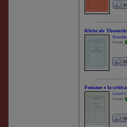
G
Kleist als Theaterk
Roeschke
formato:
...
Gu
Fontane e la critica
Grevel L
formato:
...
Gu