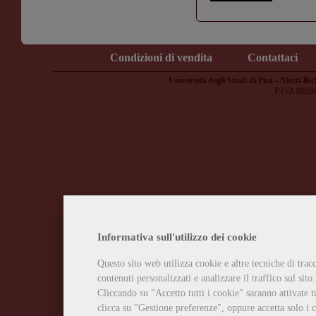
Condizioni di vendita
Contattaci
Università degli Studi di Pisa - Nistri-lisc
P.IVA 0028
Informativa sull'utilizzo dei cookie
Questo sito web utilizza cookie e altre tecniche di tra
contenuti personalizzati e analizzare il traffico sul sito.
Cliccando su "Accetto tutti i cookie" saranno attivate t
clicca su "Gestione preferenze", oppure accetta solo i c