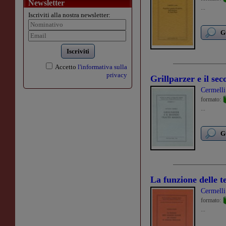
Newsletter
...
Iscriviti alla nostra newsletter:
G
Iscriviti
Accetto
l'informativa sulla
privacy
Grillparzer e il se
Cermell
formato:
...
G
La funzione delle 
Cermell
formato:
...