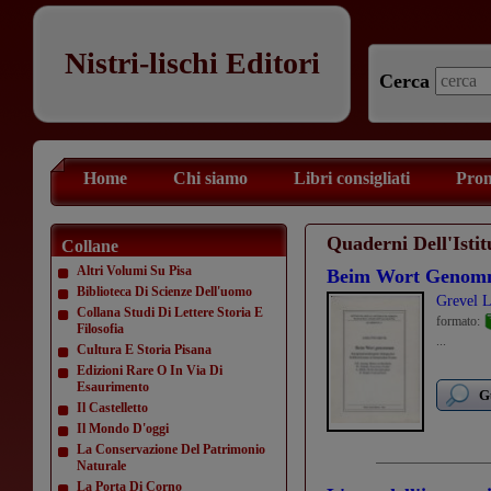
Nistri-lischi Editori
Cerca
Home
Chi siamo
Libri consigliati
Prom
Quaderni Dell'Isti
Collane
Altri Volumi Su Pisa
Beim Wort Genom
Biblioteca Di Scienze Dell'uomo
Grevel L
Collana Studi Di Lettere Storia E
formato:
Filosofia
...
Cultura E Storia Pisana
Edizioni Rare O In Via Di
Esaurimento
G
Il Castelletto
Il Mondo D'oggi
La Conservazione Del Patrimonio
Naturale
La Porta Di Corno