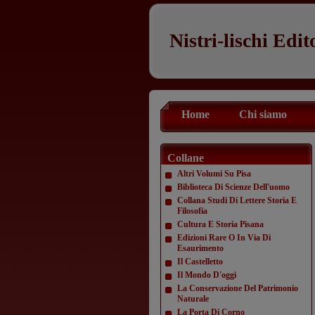
Nistri-lischi Edit
Home
Chi siamo
Collane
Altri Volumi Su Pisa
Biblioteca Di Scienze Dell'uomo
Collana Studi Di Lettere Storia E
Filosofia
Cultura E Storia Pisana
Edizioni Rare O In Via Di
Esaurimento
Il Castelletto
Il Mondo D'oggi
La Conservazione Del Patrimonio
Naturale
La Porta Di Corno