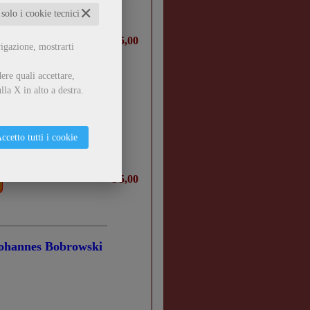
✕
 solo i cookie tecnici
€ 5,00
vigazione, mostrarti
ere quali accettare,
lla X in alto a destra.
ccetto tutti i cookie
€ 5,00
 Johannes Bobrowski