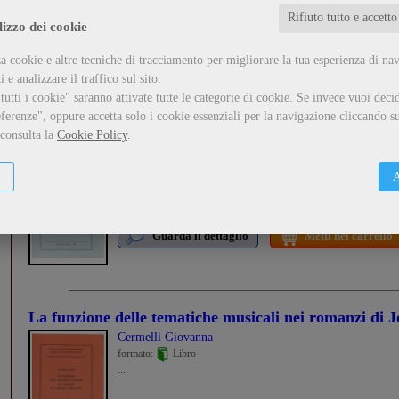
...
Rifiuto tutto e accetto
lizzo dei cookie
Guarda il dettaglio
Metti nel carrello
a cookie e altre tecniche di tracciamento per migliorare la tua esperienza di na
 e analizzare il traffico sul sito.
utti i cookie" saranno attivate tutte le categorie di cookie.
Se invece vuoi decid
ferenze", oppure accetta solo i cookie essenziali per la navigazione cliccando su
 consulta la
Cookie Policy
.
Grillparzer e il secondo «Flauto magico»
Cermelli Giovanna
formato:
Libro
A
...
Guarda il dettaglio
Metti nel carrello
La funzione delle tematiche musicali nei romanzi di
Cermelli Giovanna
formato:
Libro
...