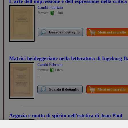
L'arte dell'impressione e dell'espressione nella critic
Cambi Fabrizio
formato:
Libro
...
Guarda il dettaglio
Metti nel carrello
Matrici heideggeriane nella letteratura di Ingeborg
Cambi Fabrizio
formato:
Libro
...
Guarda il dettaglio
Metti nel carrello
Arguzia e motto di spirito nell'estetica di Jean Paul
Cambi Fabrizio
formato:
Libro