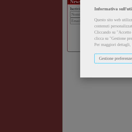
Newsletter
Informativa sull'uti
Iscriviti alla nostra newsletter:
Questo sito web utilizz
contenuti personalizzati
Iscriviti
Cliccando su "Accetto t
clicca su "Gestione pre
Accetto
l'informativa sulla
privacy
Per maggiori dettagli,
Gestione preferenze