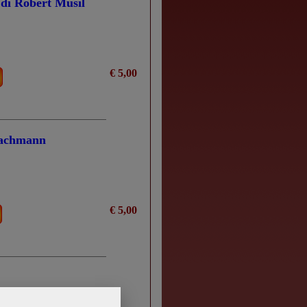
a di Robert Musil
€ 5,00
 Bachmann
€ 5,00