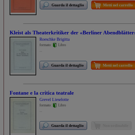
Guarda il dettaglio
Metti nel carrello
Kleist als Theaterkritiker der «Berliner Abendblätter
Roeschke Brigitta
formato:
Libro
...
Guarda il dettaglio
Metti nel carrello
Fontane e la critica teatrale
Grevel Lieselotte
formato:
Libro
...
Guarda il dettaglio
Non ordinabile