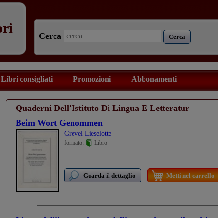
ori
Cerca
Cerca
Libri consigliati
Promozioni
Abbonamenti
Quaderni Dell'Istituto Di Lingua E Letteratur
Beim Wort Genommen
Grevel Lieselotte
formato:
Libro
...
Guarda il dettaglio
Metti nel carrello