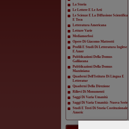
La Storia
Le Lettere E Le Arti
Le Scienze E La Diffusione Scientifica
E Tecn
Letteratura Americana
Letture Varie
Mediamorfosi
Opere Di Giacomo Matteotti
Profili E Studi Di Letteratura Inglese
E Amer
Pubblicazioni Della Domus
Galilaeana
Pubblicazioni Della Domus
Mazziniana
Quaderni Dell'Istituto Di Lingua E
Letteratur
Quaderni Della Direzione
Rilievi Di Monumenti
Saggi Di Varia Umanità
Saggi Di Varia Umanità- Nuova Serie
Studi E Testi Di Storia Costituzionale
Americ