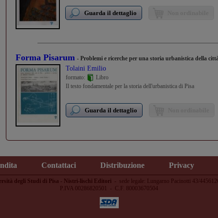
Guarda il dettaglio
Non ordinabile
Forma Pisarum
- Problemi e ricerche per una storia urbanistica della citt
Tolaini Emilio
formato:
Libro
Il testo fondamentale per la storia dell'urbanistica di Pisa
Guarda il dettaglio
Non ordinabile
endita
Contattaci
Distribuzione
Privacy
rsità degli Studi di Pisa - Nistri-lischi Editori
-
sede legale: Lungarno Pacinotti 43/445612
P.IVA 00286820501 - C.F. 80003670504