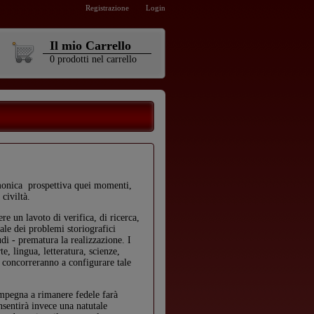
Registrazione
Login
Il mio Carrello
0
prodotti
nel carrello
rmonica prospettiva quei momenti,
 civiltà.
re un lavoto di verifica, di ricerca,
ale dei problemi storiografici
tudi - prematura la realizzazione. I
e, lingua, letteratura, scienze,
a concorreranno a configurare tale
i impegna a rimanere fedele farà
nsentirà invece una natutale