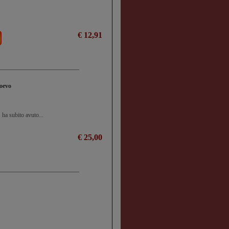
€ 12,91
ioevo
 ha subito avuto...
€ 25,00