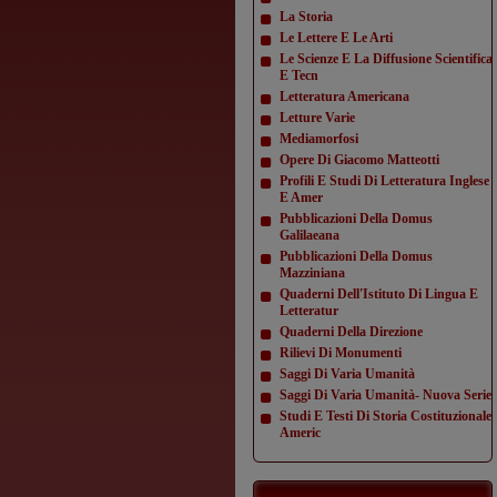
La Storia
Le Lettere E Le Arti
Le Scienze E La Diffusione Scientifica
E Tecn
Letteratura Americana
Letture Varie
Mediamorfosi
Opere Di Giacomo Matteotti
Profili E Studi Di Letteratura Inglese
E Amer
Pubblicazioni Della Domus
Galilaeana
Pubblicazioni Della Domus
Mazziniana
Quaderni Dell'Istituto Di Lingua E
Letteratur
Quaderni Della Direzione
Rilievi Di Monumenti
Saggi Di Varia Umanità
Saggi Di Varia Umanità- Nuova Serie
Studi E Testi Di Storia Costituzionale
Americ