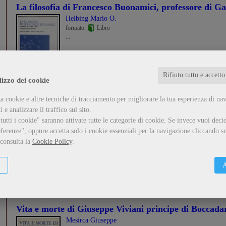
La filosofia di Francesco Buonamici, professore di Gal
Helbing Mario O.
formato:
Libro
...
Guarda il dettaglio
Metti nel carrello
Rifiuto tutto e accetto
lizzo dei cookie
a cookie e altre tecniche di tracciamento per migliorare la tua esperienza di na
Lamenti storici pisani
 e analizzare il traffico sul sito.
Varanini Giorgio
utti i cookie" saranno attivate tutte le categorie di cookie.
Se invece vuoi decid
formato:
Libro
ferenze", oppure accetta solo i cookie essenziali per la navigazione cliccando su
...
 consulta la
Cookie Policy
.
Guarda il dettaglio
Metti nel carrello
A
Vita e morte di Giuseppe Viviani principe di Boccada
Mesirca Giuseppe