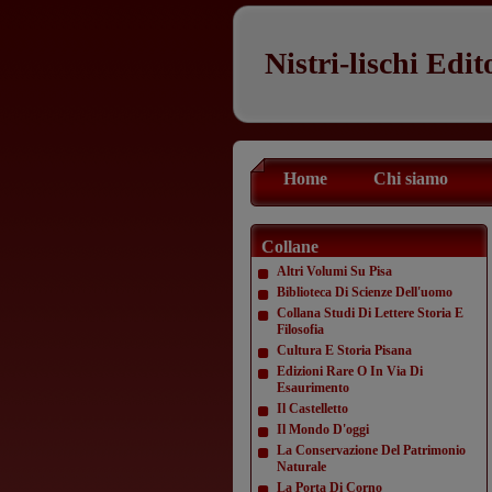
Nistri-lischi Edit
Home
Chi siamo
Collane
Altri Volumi Su Pisa
Biblioteca Di Scienze Dell'uomo
Collana Studi Di Lettere Storia E
Filosofia
Cultura E Storia Pisana
Edizioni Rare O In Via Di
Esaurimento
Il Castelletto
Il Mondo D'oggi
La Conservazione Del Patrimonio
Naturale
La Porta Di Corno