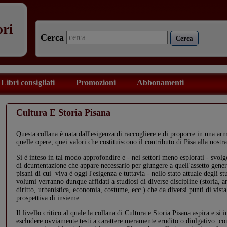
ori
Cerca
Cerca
Libri consigliati
Promozioni
Abbonamenti
Cultura E Storia Pisana
Questa collana è nata dall'esigenza di raccogliere e di proporre in una a
quelle opere, quei valori che costituiscono il contributo di Pisa alla nostra
Si è inteso in tal modo approfondire e - nei settori meno esplorati - svolge
di dcumentazione che appare necessario per giungere a quell'assetto gener
pisani di cui viva è oggi l'esigenza e tuttavia - nello stato attuale degli s
volumi verranno dunque affidati a studiosi di diverse discipline (storia, art
diritto, urbanistica, economia, costume, ecc.) che da diversi punti di vist
prospettiva di insieme.
Il livello critico al quale la collana di Cultura e Storia Pisana aspira e s
escludere ovviamente testi a carattere meramente erudito o diulgativo: co