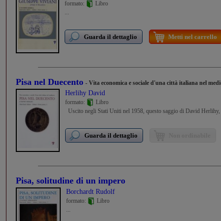
formato:
Libro
...
Guarda il dettaglio
Metti nel carrello
Pisa nel Duecento
- Vita economica e sociale d'una città italiana nel med
Herlihy David
formato:
Libro
Uscito negli Stati Uniti nel 1958, questo saggio di David Herlihy,
Guarda il dettaglio
Non ordinabile
Pisa, solitudine di un impero
Borchardt Rudolf
formato:
Libro
...