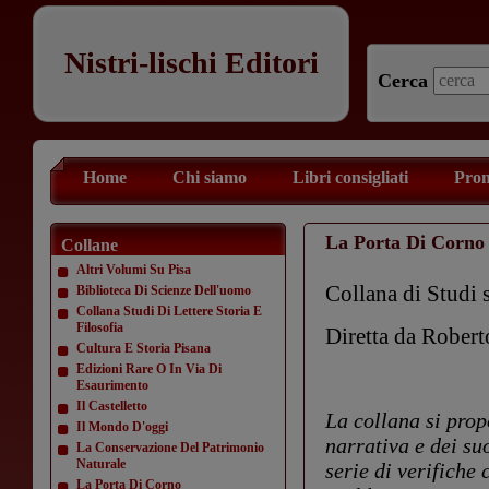
Nistri-lischi Editori
Cerca
Home
Chi siamo
Libri consigliati
Prom
La Porta Di Corno
Collane
Altri Volumi Su Pisa
Collana di Studi s
Biblioteca Di Scienze Dell'uomo
Collana Studi Di Lettere Storia E
Filosofia
Diretta da Rober
Cultura E Storia Pisana
Edizioni Rare O In Via Di
Esaurimento
Il Castelletto
La collana si prop
Il Mondo D'oggi
narrativa e dei su
La Conservazione Del Patrimonio
Naturale
serie di verifiche
La Porta Di Corno