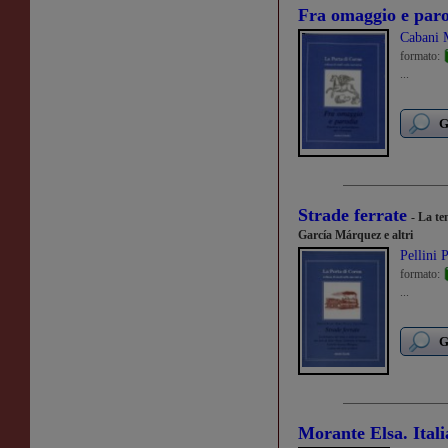
Fra omaggio e par
Cabani M
formato:
...
G
Strade ferrate
- La te
García Márquez e altri
Pellini P
formato:
...
G
Morante Elsa. Itali