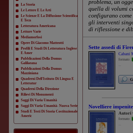
problema, un ogget
La Storia
quella di volumi co
Le Lettere E Le Arti
configurano come 
Le Scienze E La Diffusione Scientifica
E Tecn
gli interventi sing
Letteratura Americana
di riflessione e dib
Letture Varie
Mediamorfosi
Opere Di Giacomo Matteotti
Sette assedi di Fire
Profili E Studi Di Letteratura Inglese
E Amer
Cabani M
Pubblicazioni Della Domus
formato:
Galilaeana
...
Pubblicazioni Della Domus
Mazziniana
Quaderni Dell'Istituto Di Lingua E
G
Letteratur
Quaderni Della Direzione
Rilievi Di Monumenti
Saggi Di Varia Umanità
Saggi Di Varia Umanità- Nuova Serie
Novelliere impenit
Studi E Testi Di Storia Costituzionale
Autori 
Americ
formato:
...