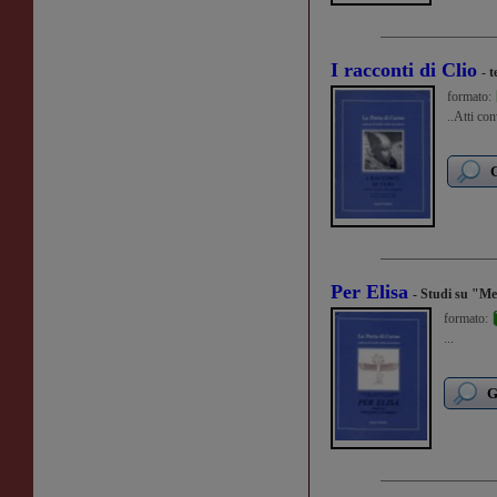
I racconti di Clio
- 
formato:
..Atti co
G
Per Elisa
- Studi su "Me
formato:
...
G