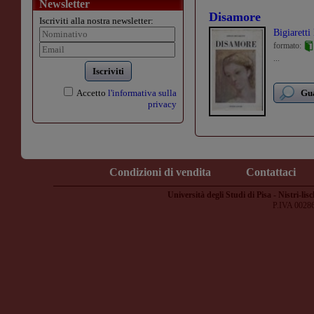
Newsletter
Disamore
Iscriviti alla nostra newsletter:
Bigiaretti
formato:
...
Iscriviti
Accetto
l'informativa sulla
Gua
privacy
Condizioni di vendita
Contattaci
Università degli Studi di Pisa - Nistri-lisc
P.IVA 0028