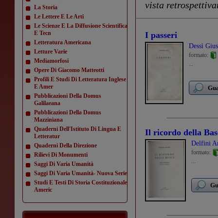
vista retrospettiv
La Storia
Le Lettere E Le Arti
Le Scienze E La Diffusione Scientifica
E Tecn
I passeri
Letteratura Americana
Dessì Giu
Letture Varie
formato:
Mediamorfosi
...
Opere Di Giacomo Matteotti
Profili E Studi Di Letteratura Inglese
E Amer
Gua
Pubblicazioni Della Domus
Galilaeana
Pubblicazioni Della Domus
Mazziniana
Quaderni Dell'Istituto Di Lingua E
Il ricordo della Ba
Letteratur
Delfini A
Quaderni Della Direzione
formato:
Rilievi Di Monumenti
...
Saggi Di Varia Umanità
Saggi Di Varia Umanità- Nuova Serie
Studi E Testi Di Storia Costituzionale
Gu
Americ