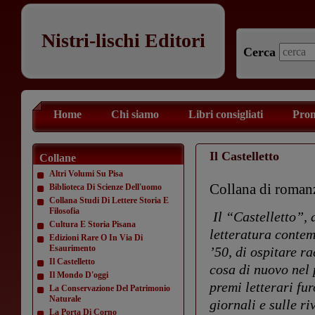
Nistri-lischi Editori
Cerca
Home
Chi siamo
Libri consigliati
Prom
Il Castelletto
Collane
Altri Volumi Su Pisa
Collana di romanz
Biblioteca Di Scienze Dell'uomo
Collana Studi Di Lettere Storia E
Filosofia
Il “Castelletto”, 
Cultura E Storia Pisana
letteratura contem
Edizioni Rare O In Via Di
Esaurimento
’50, di ospitare 
Il Castelletto
cosa di nuovo nel 
Il Mondo D'oggi
premi letterari fu
La Conservazione Del Patrimonio
Naturale
giornali e sulle ri
La Porta Di Corno