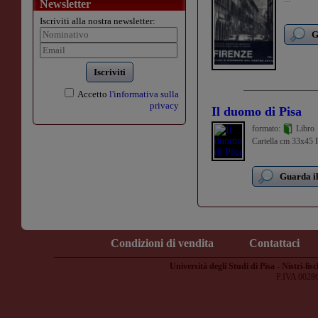
Newsletter
Iscriviti alla nostra newsletter:
G
Iscriviti
Accetto
l'informativa sulla
privacy
Il duomo di Pisa
formato:
Libro
Cartella cm 33x45 Pa
Guarda il
Condizioni di vendita
Contattaci
Università degli Studi di Pisa - Nistri-lisc
P.IVA 0028