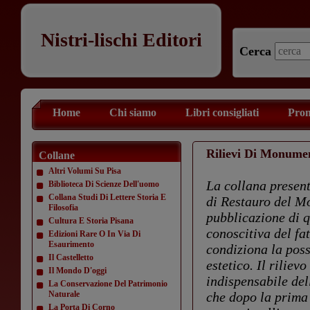
Nistri-lischi Editori
Cerca
Home
Chi siamo
Libri consigliati
Prom
Rilievi Di Monume
Collane
Altri Volumi Su Pisa
La collana presenta
Biblioteca Di Scienze Dell'uomo
Collana Studi Di Lettere Storia E
di Restauro del Mo
Filosofia
pubblicazione di q
Cultura E Storia Pisana
conoscitiva del fa
Edizioni Rare O In Via Di
Esaurimento
condiziona la poss
Il Castelletto
estetico. Il rilie
Il Mondo D'oggi
indispensabile del
La Conservazione Del Patrimonio
Naturale
che dopo la prima
La Porta Di Corno