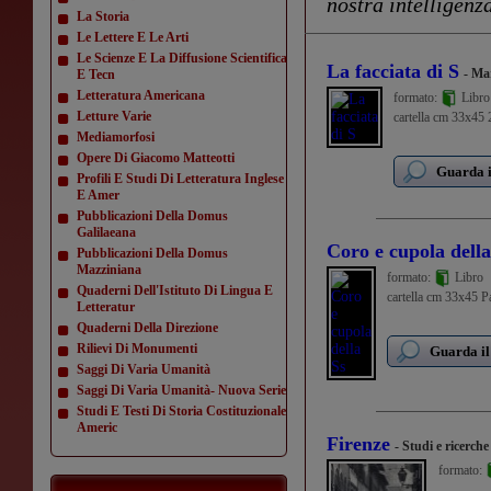
nostra intelligenza
La Storia
Le Lettere E Le Arti
Le Scienze E La Diffusione Scientifica
La facciata di S
- Ma
E Tecn
Letteratura Americana
formato:
Libro
Letture Varie
cartella cm 33x45 2
Mediamorfosi
Opere Di Giacomo Matteotti
Guarda i
Profili E Studi Di Letteratura Inglese
E Amer
Pubblicazioni Della Domus
Galilaeana
Coro e cupola della
Pubblicazioni Della Domus
Mazziniana
formato:
Libro
Quaderni Dell'Istituto Di Lingua E
cartella cm 33x45 Pag
Letteratur
Quaderni Della Direzione
Rilievi Di Monumenti
Guarda il
Saggi Di Varia Umanità
Saggi Di Varia Umanità- Nuova Serie
Studi E Testi Di Storia Costituzionale
Americ
Firenze
- Studi e ricerche
formato:
...