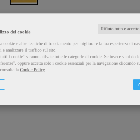
Letture anglo-americane in memoria di Rolando Anzil
Rifiuto tutto e accetto
formato:
Libro
lizzo dei cookie
...
a cookie e altre tecniche di tracciamento per migliorare la tua esperienza di na
 e analizzare il traffico sul sito.
Guarda il dettaglio
Metti nel carrello
utti i cookie" saranno attivate tutte le categorie di cookie.
Se invece vuoi decid
ferenze", oppure accetta solo i cookie essenziali per la navigazione cliccando su
 consulta la
Cookie Policy
.
A