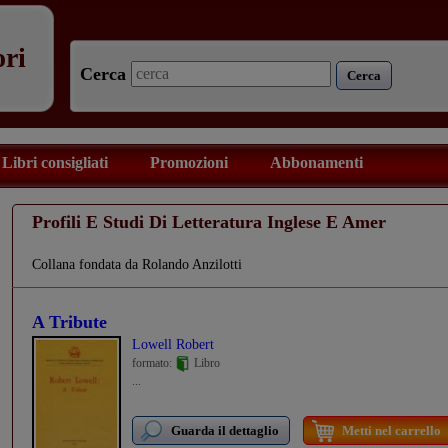
ori
Cerca
Cerca
Libri consigliati
Promozioni
Abbonamenti
Profili E Studi Di Letteratura Inglese E Amer
Collana fondata da Rolando Anzilotti
A Tribute
Lowell Robert
formato:
Libro
...
Guarda il dettaglio
Metti nel carrello