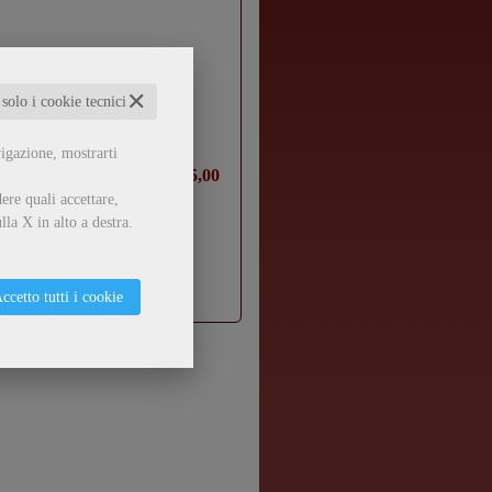
otti
✕
 solo i cookie tecnici
vigazione, mostrarti
€ 15,00
ere quali accettare,
lla X in alto a destra.
ccetto tutti i cookie