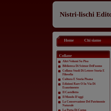
Nistri-lischi Edit
Home
Chi siamo
Collane
Altri Volumi Su Pisa
Biblioteca Di Scienze Dell'uomo
Collana Studi Di Lettere Storia E
Filosofia
Cultura E Storia Pisana
Edizioni Rare O In Via Di
Esaurimento
Il Castelletto
Il Mondo D'oggi
La Conservazione Del Patrimonio
Naturale
La Porta Di Corno