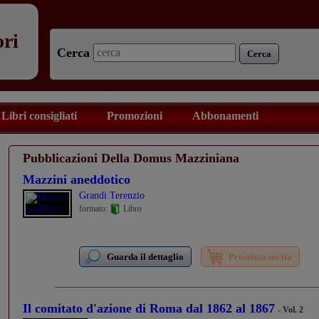
ori
Cerca
Cerca
Libri consigliati
Promozioni
Abbonamenti
Pubblicazioni Della Domus Mazziniana
Mazzini aneddotico
Grandi Terenzio
formato:
Libro
Guarda il dettaglio
Prossima uscita
Il comitato d'azione di Roma dal 1862 al 1867
- Vol. 2