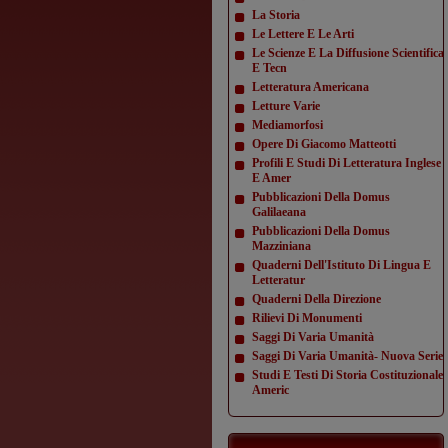
La Storia
Le Lettere E Le Arti
Le Scienze E La Diffusione Scientifica
E Tecn
Letteratura Americana
Letture Varie
Mediamorfosi
Opere Di Giacomo Matteotti
Profili E Studi Di Letteratura Inglese
E Amer
Pubblicazioni Della Domus
Galilaeana
Pubblicazioni Della Domus
Mazziniana
Quaderni Dell'Istituto Di Lingua E
Letteratur
Quaderni Della Direzione
Rilievi Di Monumenti
Saggi Di Varia Umanità
Saggi Di Varia Umanità- Nuova Serie
Studi E Testi Di Storia Costituzionale
Americ