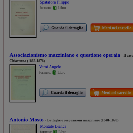
Spatafora Filippo
formato:
Libro
...
Guarda il dettaglio
Metti nel carrello
Associazionismo mazziniano e questione operaia
- Il cas
Chiavenna (1862-1876)
Varni Angelo
formato:
Libro
...
Guarda il dettaglio
Metti nel carrello
Antonio Mosto
- Battaglie e cospirazioni mazziniane (1848-1870)
Montale Bianca
formato:
Libro