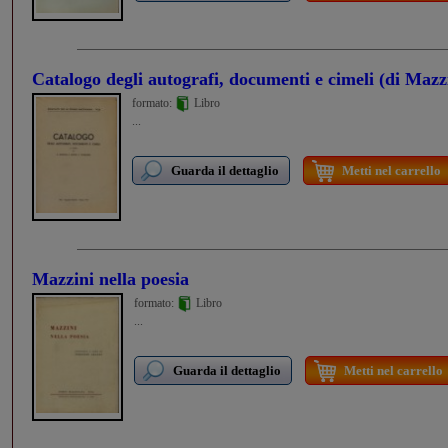
Catalogo degli autografi, documenti e cimeli (di Mazz
formato:
Libro
...
Guarda il dettaglio
Metti nel carrello
Mazzini nella poesia
formato:
Libro
...
Guarda il dettaglio
Metti nel carrello