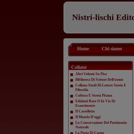
Nistri-lischi Edit
Home
Chi siamo
Collane
Altri Volumi Su Pisa
Biblioteca Di Scienze Dell'uomo
Collana Studi Di Lettere Storia E
Filosofia
Cultura E Storia Pisana
Edizioni Rare O In Via Di
Esaurimento
Il Castelletto
Il Mondo D'oggi
La Conservazione Del Patrimonio
Naturale
La Porta Di Corno