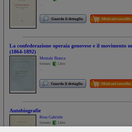
...
Guarda il dettaglio
Metti nel carrello
La confederazione operaia genovese e il movimento 
(1864-1892)
Montale Bianca
formato:
Libro
...
Guarda il dettaglio
Metti nel carrello
Autobiografie
Rosa Gabriele
formato:
Libro
...