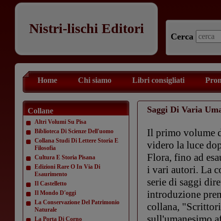
Nistri-lischi Editori
Cerca
Home
Chi siamo
Libri consigliati
Prom
Saggi Di Varia Um
Collane
Altri Volumi Su Pisa
Il primo volume d
Biblioteca Di Scienze Dell'uomo
Collana Studi Di Lettere Storia E
videro la luce do
Filosofia
Flora, fino ad es
Cultura E Storia Pisana
Edizioni Rare O In Via Di
i vari autori. La 
Esaurimento
serie di saggi dir
Il Castelletto
introduzione prem
Il Mondo D'oggi
La Conservazione Del Patrimonio
collana, "Scrittor
Naturale
sull'umanesimo af
La Porta Di Corno