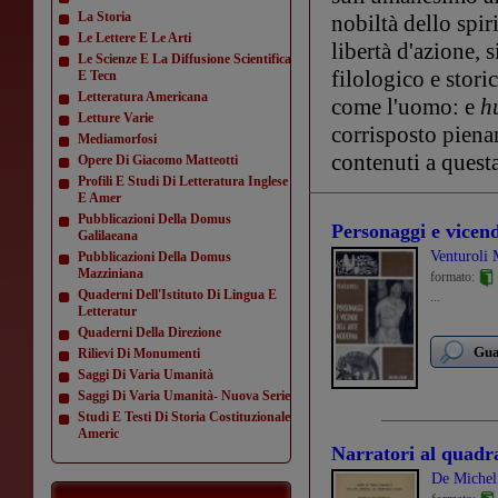
La Storia
nobiltà dello spir
Le Lettere E Le Arti
libertà d'azione, 
Le Scienze E La Diffusione Scientifica
filologico e storic
E Tecn
Letteratura Americana
come l'uomo: e
h
Letture Varie
corrisposto pienam
Mediamorfosi
contenuti a quest
Opere Di Giacomo Matteotti
Profili E Studi Di Letteratura Inglese
E Amer
Pubblicazioni Della Domus
Personaggi e vicen
Galilaeana
Venturoli 
Pubblicazioni Della Domus
Mazziniana
formato:
Quaderni Dell'Istituto Di Lingua E
...
Letteratur
Quaderni Della Direzione
Gua
Rilievi Di Monumenti
Saggi Di Varia Umanità
Saggi Di Varia Umanità- Nuova Serie
Studi E Testi Di Storia Costituzionale
Americ
Narratori al quadr
De Micheli