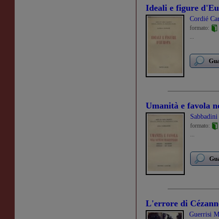
Ideali e figure d'E
Cordié Ca
formato:
...
Gua
Umanità e favola ne
Sabbadini
formato:
...
Gua
L'errore di Cézann
Guerrisi M