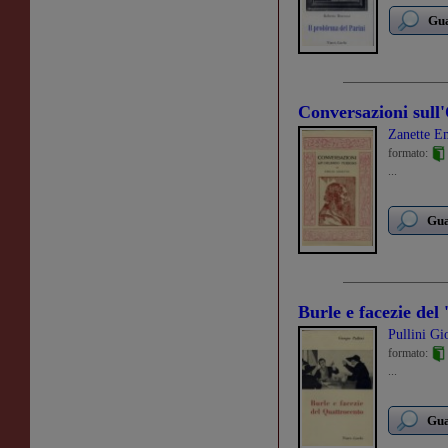
Gua
Conversazioni sull
Zanette E
formato:
...
Gua
Burle e facezie del 
Pullini Gi
formato:
...
Gua