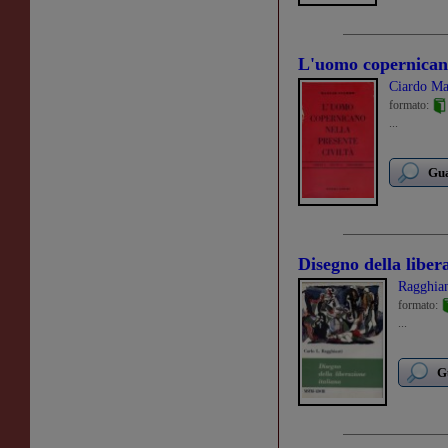
L'uomo copernicano 
Ciardo Ma
formato:
...
Gua
Disegno della liber
Ragghian
formato:
...
G