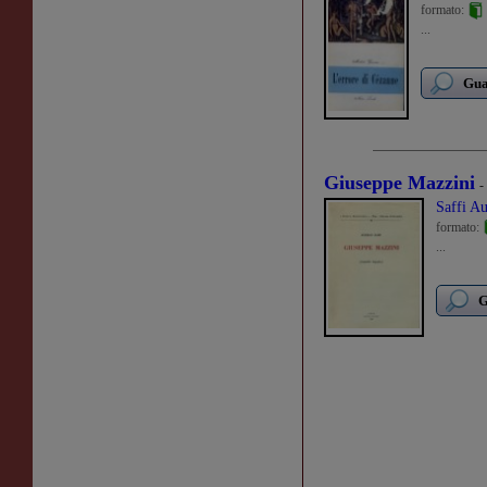
formato:
...
Gua
Giuseppe Mazzini
-
Saffi Au
formato:
...
G