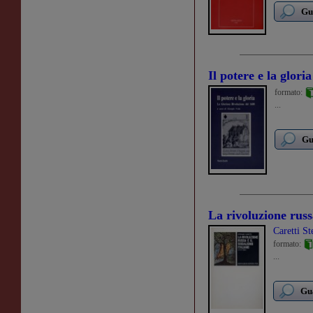
Gu
Il potere e la gloria
formato:
...
Gu
La rivoluzione russa
Caretti St
formato:
...
Gua