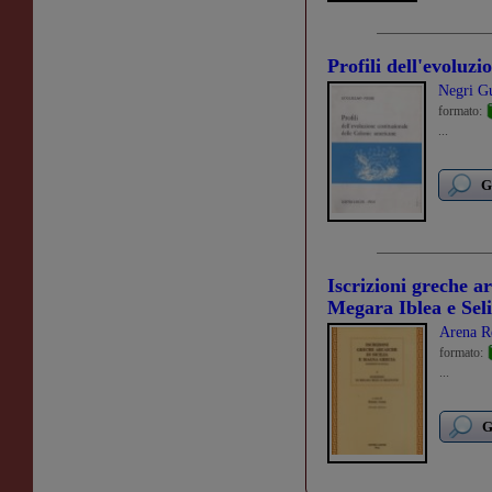
Profili dell'evoluzi
Negri G
formato:
...
G
Iscrizioni greche ar
Megara Iblea e Sel
Arena R
formato:
...
G