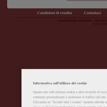
Condizioni di vendita
Contattaci
Università degli Studi di Pisa - Nistri-lisc
P.IVA 0028
Informativa sull'utilizzo dei cookie
Questo sito web utilizza cookie e altre tecniche di tra
contenuti personalizzati e analizzare il traffico sul sito.
Cliccando su "Accetto tutti i cookie" saranno attivate t