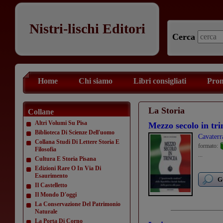
Nistri-lischi Editori
Cerca
Home
Chi siamo
Libri consigliati
Prom
La Storia
Collane
Altri Volumi Su Pisa
Mezzo secolo in tri
Biblioteca Di Scienze Dell'uomo
Cavaterr
Collana Studi Di Lettere Storia E
formato:
Filosofia
...
Cultura E Storia Pisana
Edizioni Rare O In Via Di
Esaurimento
G
Il Castelletto
Il Mondo D'oggi
La Conservazione Del Patrimonio
Naturale
La Porta Di Corno