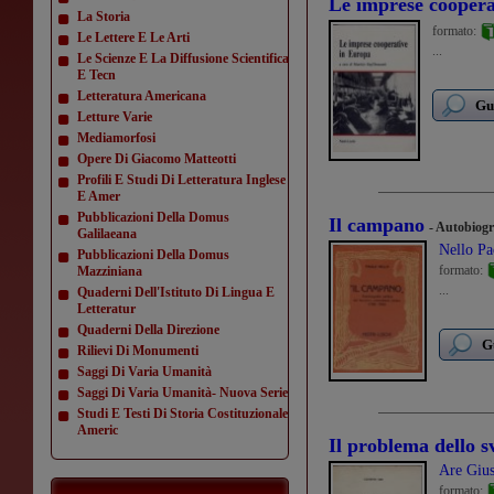
Le imprese coopera
La Storia
formato:
Le Lettere E Le Arti
...
Le Scienze E La Diffusione Scientifica
E Tecn
Letteratura Americana
Gu
Letture Varie
Mediamorfosi
Opere Di Giacomo Matteotti
Profili E Studi Di Letteratura Inglese
E Amer
Pubblicazioni Della Domus
Il campano
- Autobiogr
Galilaeana
Nello Pa
Pubblicazioni Della Domus
formato:
Mazziniana
...
Quaderni Dell'Istituto Di Lingua E
Letteratur
Quaderni Della Direzione
G
Rilievi Di Monumenti
Saggi Di Varia Umanità
Saggi Di Varia Umanità- Nuova Serie
Studi E Testi Di Storia Costituzionale
Americ
Il problema dello sv
Are Giu
formato: