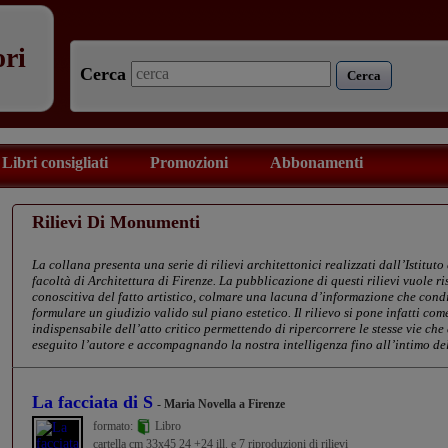
ori
Cerca
Cerca
Libri consigliati
Promozioni
Abbonamenti
Rilievi Di Monumenti
La collana presenta una serie di rilievi architettonici realizzati dall’Istitu
facoltà di Architettura di Firenze. La pubblicazione di questi rilievi vuole 
conoscitiva del fatto artistico, colmare una lacuna d’informazione che condiz
formulare un giudizio valido sul piano estetico. Il rilievo si pone infatti 
indispensabile dell’atto critico permettendo di ripercorrere le stesse vie c
eseguito l’autore e accompagnando la nostra intelligenza fino all’intimo del
La facciata di S
- Maria Novella a Firenze
formato:
Libro
cartella cm 33x45 24 +24 ill. e 7 riproduzioni di rilievi