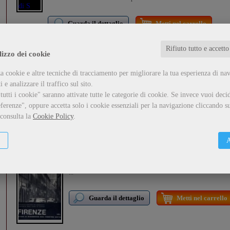
Guarda il dettaglio
Metti nel carrello
Rifiuto tutto e accetto
lizzo dei cookie
Coro e cupola della Ss
- Annunziata a Firenze
a cookie e altre tecniche di tracciamento per migliorare la tua esperienza di na
formato:
Libro
cartella cm 33x45 Pagine: 36 con 17 ill.e 6 riproduzioni di rilievi
 e analizzare il traffico sul sito.
utti i cookie" saranno attivate tutte le categorie di cookie.
Se invece vuoi decid
ferenze", oppure accetta solo i cookie essenziali per la navigazione cliccando su
Guarda il dettaglio
Metti nel carrello
 consulta la
Cookie Policy
.
A
Firenze
- Studi e ricerche sul centro antico
formato:
Libro
...
Guarda il dettaglio
Metti nel carrello