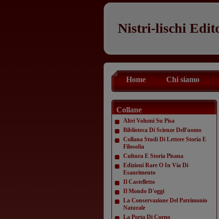
Nistri-lischi Edit
Home
Chi siamo
Collane
Altri Volumi Su Pisa
Biblioteca Di Scienze Dell'uomo
Collana Studi Di Lettere Storia E
Filosofia
Cultura E Storia Pisana
Edizioni Rare O In Via Di
Esaurimento
Il Castelletto
Il Mondo D'oggi
La Conservazione Del Patrimonio
Naturale
La Porta Di Corno