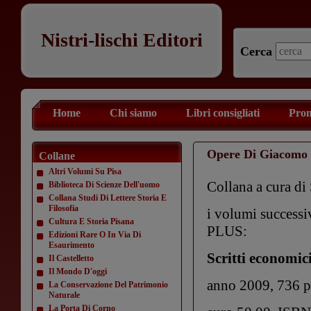
Nistri-lischi Editori
Cerca
Home
Chi siamo
Libri consigliati
Prom
Opere Di Giacomo 
Collane
Altri Volumi Su Pisa
Collana a cura di 
Biblioteca Di Scienze Dell'uomo
Collana Studi Di Lettere Storia E
Filosofia
i volumi successiv
Cultura E Storia Pisana
PLUS:
Edizioni Rare O In Via Di
Esaurimento
Scritti economici
Il Castelletto
Il Mondo D'oggi
anno 2009, 736 p
La Conservazione Del Patrimonio
Naturale
La Porta Di Corno