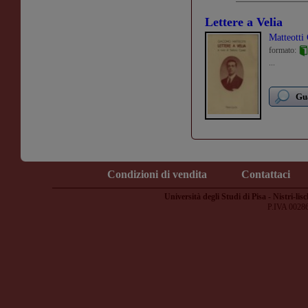
Lettere a Velia
Matteotti
formato:
...
Gua
Condizioni di vendita
Contattaci
Università degli Studi di Pisa - Nistri-lisc
P.IVA 0028