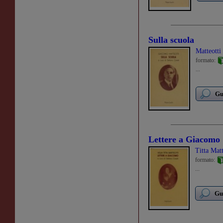
Sulla scuola
Matteott
formato:
...
Gu
Lettere a Giacomo
Titta Matt
formato:
...
Gu