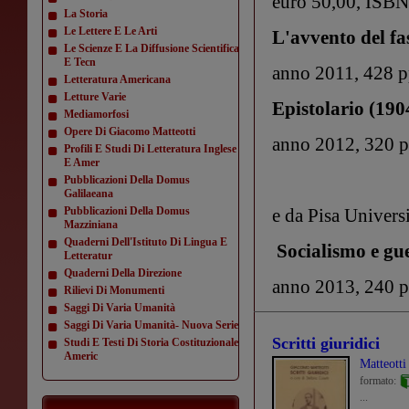
euro 50,00, ISB
La Storia
Le Lettere E Le Arti
L'avvento del f
Le Scienze E La Diffusione Scientifica
E Tecn
anno 2011, 428 p
Letteratura Americana
Letture Varie
Epistolario (190
Mediamorfosi
Opere Di Giacomo Matteotti
anno 2012, 320 
Profili E Studi Di Letteratura Inglese
E Amer
Pubblicazioni Della Domus
Galilaeana
Pubblicazioni Della Domus
e da Pisa Universi
Mazziniana
Quaderni Dell'Istituto Di Lingua E
Socialismo e gu
Letteratur
Quaderni Della Direzione
anno 2013, 240 
Rilievi Di Monumenti
Saggi Di Varia Umanità
Saggi Di Varia Umanità- Nuova Serie
Scritti giuridici
Studi E Testi Di Storia Costituzionale
Americ
Matteott
formato:
...