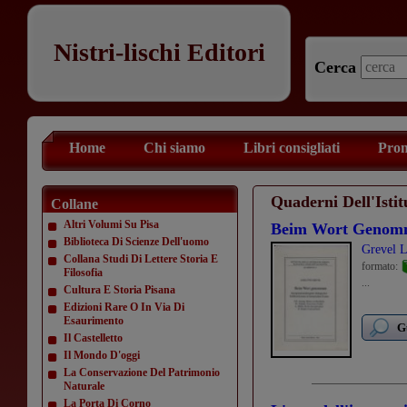
Nistri-lischi Editori
Cerca
Home
Chi siamo
Libri consigliati
Prom
Quaderni Dell'Isti
Collane
Altri Volumi Su Pisa
Beim Wort Genom
Biblioteca Di Scienze Dell'uomo
Grevel L
Collana Studi Di Lettere Storia E
formato:
Filosofia
...
Cultura E Storia Pisana
Edizioni Rare O In Via Di
Esaurimento
G
Il Castelletto
Il Mondo D'oggi
La Conservazione Del Patrimonio
Naturale
La Porta Di Corno