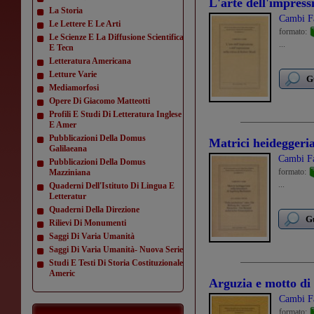
L'arte dell'impressi
La Storia
Cambi F
Le Lettere E Le Arti
formato:
Le Scienze E La Diffusione Scientifica
...
E Tecn
Letteratura Americana
Letture Varie
G
Mediamorfosi
Opere Di Giacomo Matteotti
Profili E Studi Di Letteratura Inglese
E Amer
Pubblicazioni Della Domus
Matrici heideggeri
Galilaeana
Cambi Fa
Pubblicazioni Della Domus
formato:
Mazziniana
...
Quaderni Dell'Istituto Di Lingua E
Letteratur
Quaderni Della Direzione
Gu
Rilievi Di Monumenti
Saggi Di Varia Umanità
Saggi Di Varia Umanità- Nuova Serie
Studi E Testi Di Storia Costituzionale
Americ
Arguzia e motto di s
Cambi F
formato: