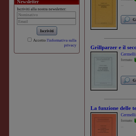
Newsletter
...
Iscriviti alla nostra newsletter:
G
Iscriviti
Accetto
l'informativa sulla
privacy
Grillparzer e il se
Cermell
formato:
...
G
La funzione delle 
Cermell
formato:
...