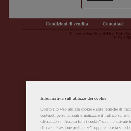
Condizioni di vendita
Contattaci
Università degli Studi di Pisa - Nistri-lisc
P.IVA 0028
Informativa sull'utilizzo dei cookie
Questo sito web utilizza cookie e altre tecniche di tra
contenuti personalizzati e analizzare il traffico sul sito.
Cliccando su "Accetto tutti i cookie" saranno attivate t
clicca su "Gestione preferenze", oppure accetta solo i c