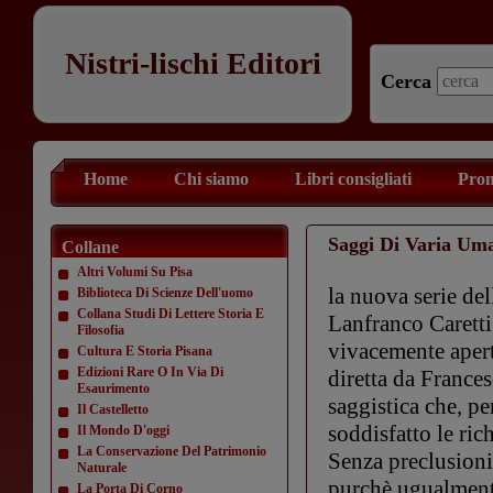
Nistri-lischi Editori
Cerca
Home
Chi siamo
Libri consigliati
Prom
Saggi Di Varia Uma
Collane
Altri Volumi Su Pisa
la nuova serie del
Biblioteca Di Scienze Dell'uomo
Collana Studi Di Lettere Storia E
Lanfranco Caretti 
Filosofia
vivacemente aperto
Cultura E Storia Pisana
Edizioni Rare O In Via Di
diretta da Frances
Esaurimento
saggistica che, p
Il Castelletto
soddisfatto le ric
Il Mondo D'oggi
La Conservazione Del Patrimonio
Senza preclusioni 
Naturale
purchè ugualmente
La Porta Di Corno