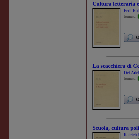
Cultura letteraria e 
Fedi Ro
formato:
...
G
La scacchiera di C
Dei Ade
formato:
...
G
Scuola, cultura pol
Raicich