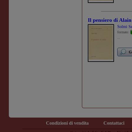
Il pensiero di Alain
Solmi Se
formato:
...
G
Condizioni di vendita
Contattaci