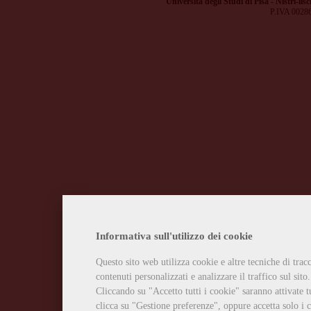
Università degli Studi di Pisa - Nistri-lisc
P.IVA 0028
Informativa sull'utilizzo dei cookie
Questo sito web utilizza cookie e altre tecniche di tra
contenuti personalizzati e analizzare il traffico sul sito.
Cliccando su "Accetto tutti i cookie" saranno attivate t
clicca su "Gestione preferenze", oppure accetta solo i c