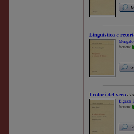
G
Linguistica e retor
Mengaldo
formato:
...
Gu
I colori del vero
- Ve
Bigazzi 
formato:
...
Gu