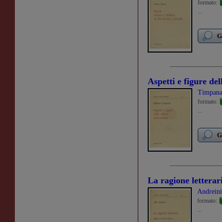
formato:
...
G
Aspetti e figure del
Timpana
formato:
...
G
La ragione letterar
Andreini
formato:
...