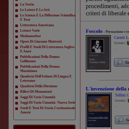
La Storia
procedimenti, adot
Le Lettere E Le Arti
criteri di liberale
Le Scienze E La Diffusione Scientifica
E Tecn
Letteratura Americana
Foscolo
Letture Varie
- Persuasione e r
Mediamorfosi
Caretti 
Opere Di Giacomo Matteotti
formato:
Profili E Studi Di Letteratura Inglese
...
E Amer
Pubblicazioni Della Domus
Galilaeana
Gu
Pubblicazioni Della Domus
Mazziniana
Quaderni Dell'Istituto Di Lingua E
Letteratur
Quaderni Della Direzione
L'invenzione della 
Rilievi Di Monumenti
Tellini 
Saggi Di Varia Umanità
formato:
Saggi Di Varia Umanità- Nuova Serie
...
Studi E Testi Di Storia Costituzionale
Americ
G