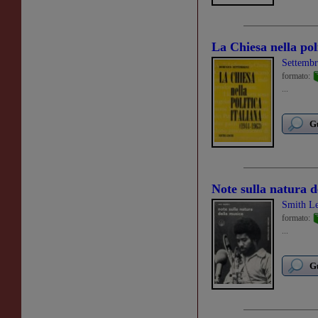
La Chiesa nella pol
Settemb
formato:
...
Gu
Note sulla natura d
Smith L
formato:
...
Gu