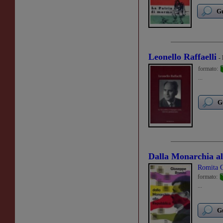
Gu
Leonello Raffaelli
-
formato:
...
G
Dalla Monarchia al
Romita 
formato:
...
Gu