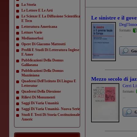
La Storia
Le Lettere E Le Arti
Le Scienze E La Diffusione Scientifica
Le sinistre e il go
E Tecn
Degl'Inno
Letteratura Americana
formato:
Letture Varie
...
Mediamorfosi
Opere Di Giacomo Matteotti
Profili E Studi Di Letteratura Inglese
Gua
E Amer
Pubblicazioni Della Domus
Galilaeana
Pubblicazioni Della Domus
Mazziniana
Mezzo secolo di jaz
Quaderni Dell'Istituto Di Lingua E
Letteratur
Cerri Li
Quaderni Della Direzione
formato:
...
Rilievi Di Monumenti
Saggi Di Varia Umanità
Saggi Di Varia Umanità- Nuova Serie
G
Studi E Testi Di Storia Costituzionale
Americ