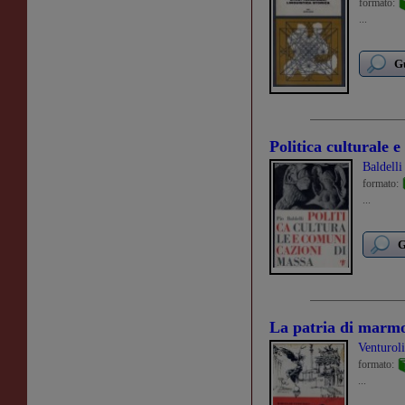
formato:
...
Gu
Politica culturale 
Baldelli
formato:
...
G
La patria di marmo
Venturol
formato:
...