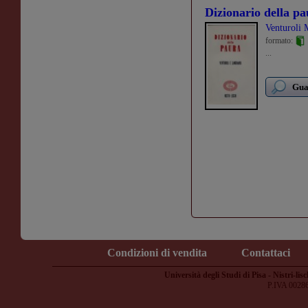
Dizionario della p
Venturoli 
formato:
...
Guar
Condizioni di vendita
Contattaci
Università degli Studi di Pisa - Nistri-lisc
P.IVA 0028