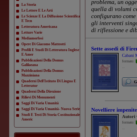
problema, un ogget
La Storia
quella di volumi co
Le Lettere E Le Arti
configurano come 
Le Scienze E La Diffusione Scientifica
E Tecn
gli interventi sing
Letteratura Americana
di riflessione e dib
Letture Varie
Mediamorfosi
Opere Di Giacomo Matteotti
Sette assedi di Fire
Profili E Studi Di Letteratura Inglese
E Amer
Cabani M
Pubblicazioni Della Domus
formato:
Galilaeana
...
Pubblicazioni Della Domus
Mazziniana
Quaderni Dell'Istituto Di Lingua E
G
Letteratur
Quaderni Della Direzione
Rilievi Di Monumenti
Saggi Di Varia Umanità
Saggi Di Varia Umanità- Nuova Serie
Novelliere impenit
Studi E Testi Di Storia Costituzionale
Autori 
Americ
formato:
...