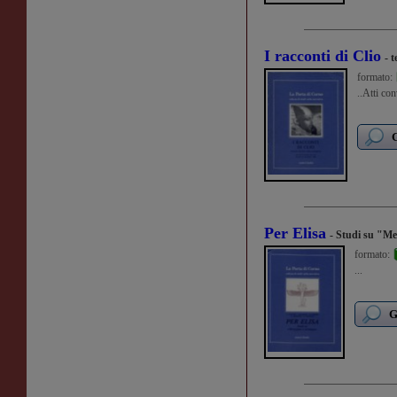
I racconti di Clio
- 
formato:
..Atti co
G
Per Elisa
- Studi su "Me
formato:
...
G