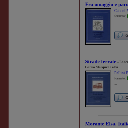
Fra omaggio e par
Cabani M
formato:
...
G
Strade ferrate
- La te
García Márquez e altri
Pellini P
formato:
...
G
Morante Elsa. Itali