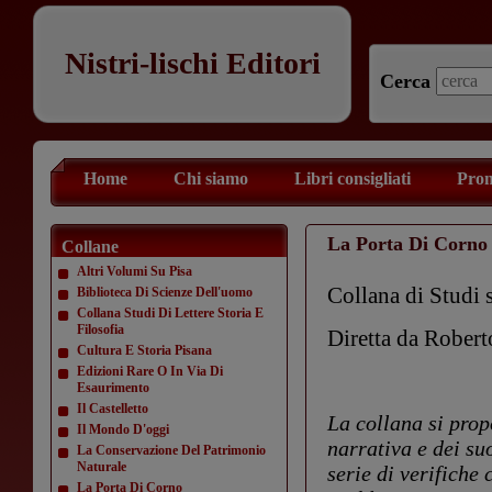
Nistri-lischi Editori
Cerca
Home
Chi siamo
Libri consigliati
Prom
La Porta Di Corno
Collane
Altri Volumi Su Pisa
Collana di Studi s
Biblioteca Di Scienze Dell'uomo
Collana Studi Di Lettere Storia E
Filosofia
Diretta da Rober
Cultura E Storia Pisana
Edizioni Rare O In Via Di
Esaurimento
Il Castelletto
La collana si prop
Il Mondo D'oggi
narrativa e dei su
La Conservazione Del Patrimonio
Naturale
serie di verifiche
La Porta Di Corno