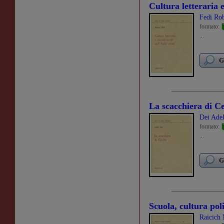
Cultura letteraria e 
Fedi Ro
formato:
...
G
La scacchiera di C
Dei Ade
formato:
...
G
Scuola, cultura pol
Raicich