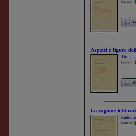
formato:
...
G
Aspetti e figure del
Timpana
formato:
...
G
La ragione letterar
Andreini
formato:
...