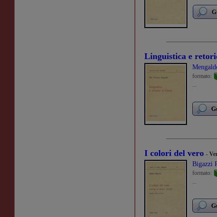
G
Linguistica e retor
Mengaldo
formato:
...
Gu
I colori del vero
- Ve
Bigazzi 
formato:
...
Gu