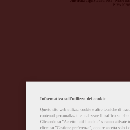
Università degli Studi di Pisa - Nistri-lisc
P.IVA 0028
Informativa sull'utilizzo dei cookie
Questo sito web utilizza cookie e altre tecniche di tra
contenuti personalizzati e analizzare il traffico sul sito.
Cliccando su "Accetto tutti i cookie" saranno attivate t
clicca su "Gestione preferenze", oppure accetta solo i c