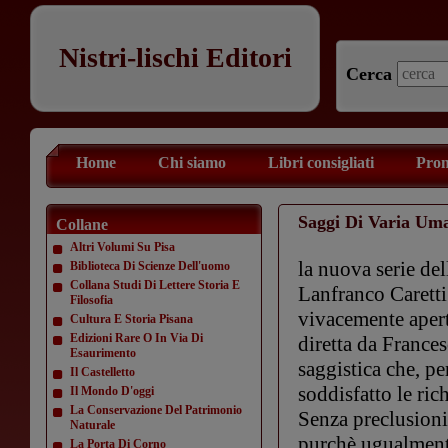
Nistri-lischi Editori
Cerca
Home
Chi siamo
Libri consigliati
Prom
Saggi Di Varia Uma
Collane
Altri Volumi Su Pisa
la nuova serie del
Biblioteca Di Scienze Dell'uomo
Collana Studi Di Lettere Storia E
Lanfranco Caretti 
Filosofia
vivacemente aperto
Cultura E Storia Pisana
Edizioni Rare O In Via Di
diretta da Frances
Esaurimento
saggistica che, p
Il Castelletto
soddisfatto le ric
Il Mondo D'oggi
La Conservazione Del Patrimonio
Senza preclusioni 
Naturale
purchè ugualmente
La Porta Di Corno