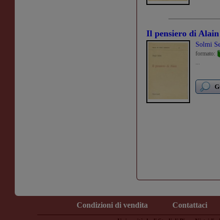
Il pensiero di Alain
Solmi Se
formato:
...
G
Condizioni di vendita
Contattaci