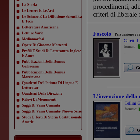
La Storia
procedimenti, adot
Le Lettere E Le Arti
criteri di liberale
Le Scienze E La Diffusione Scientifica
E Tecn
Letteratura Americana
Foscolo
Letture Varie
- Persuasione e r
Mediamorfosi
Caretti 
Opere Di Giacomo Matteotti
formato:
Profili E Studi Di Letteratura Inglese
...
E Amer
Pubblicazioni Della Domus
Galilaeana
Gu
Pubblicazioni Della Domus
Mazziniana
Quaderni Dell'Istituto Di Lingua E
Letteratur
Quaderni Della Direzione
L'invenzione della 
Rilievi Di Monumenti
Tellini 
Saggi Di Varia Umanità
formato:
Saggi Di Varia Umanità- Nuova Serie
...
Studi E Testi Di Storia Costituzionale
Americ
G