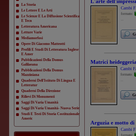
L'arte dell'impressi
La Storia
Cambi F
Le Lettere E Le Arti
formato:
Le Scienze E La Diffusione Scientifica
...
E Tecn
Letteratura Americana
Letture Varie
G
Mediamorfosi
Opere Di Giacomo Matteotti
Profili E Studi Di Letteratura Inglese
E Amer
Pubblicazioni Della Domus
Matrici heideggeri
Galilaeana
Cambi Fa
Pubblicazioni Della Domus
formato:
Mazziniana
...
Quaderni Dell'Istituto Di Lingua E
Letteratur
Quaderni Della Direzione
Gu
Rilievi Di Monumenti
Saggi Di Varia Umanità
Saggi Di Varia Umanità- Nuova Serie
Studi E Testi Di Storia Costituzionale
Americ
Arguzia e motto di s
Cambi F
formato: