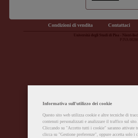
Condizioni di vendita
Contattaci
Università degli Studi di Pisa - Nistri-lisc
P.IVA 0028
Informativa sull'utilizzo dei cookie
Questo sito web utilizza cookie e altre tecniche di tra
contenuti personalizzati e analizzare il traffico sul sito.
Cliccando su "Accetto tutti i cookie" saranno attivate t
clicca su "Gestione preferenze", oppure accetta solo i c