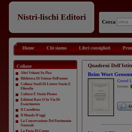
Nistri-lischi Editori
Cerca
Home
Chi siamo
Libri consigliati
Prom
Quaderni Dell'Isti
Collane
Altri Volumi Su Pisa
Beim Wort Genom
Biblioteca Di Scienze Dell'uomo
Grevel L
Collana Studi Di Lettere Storia E
formato:
Filosofia
...
Cultura E Storia Pisana
Edizioni Rare O In Via Di
Esaurimento
G
Il Castelletto
Il Mondo D'oggi
La Conservazione Del Patrimonio
Naturale
La Porta Di Corno