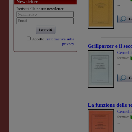
Newsletter
...
Iscriviti alla nostra newsletter:
G
Iscriviti
Accetto
l'informativa sulla
privacy
Grillparzer e il se
Cermell
formato:
...
G
La funzione delle 
Cermell
formato:
...