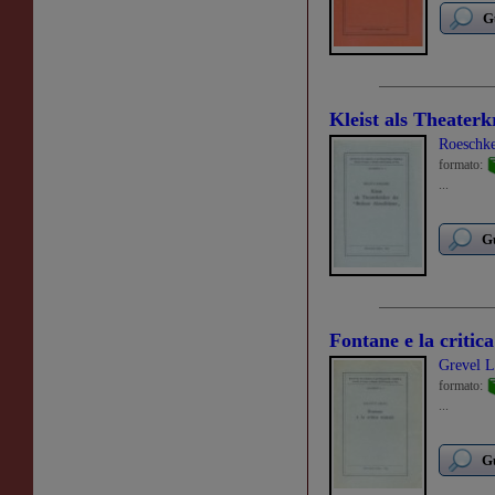
G
Kleist als Theaterk
Roeschke
formato:
...
Gu
Fontane e la critica
Grevel L
formato:
...
Gu