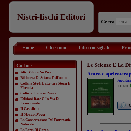
Nistri-lischi Editori
Cerca
Home
Chi siamo
Libri consigliati
Prom
Le Scienze E La Dif
Collane
Altri Volumi Su Pisa
Antro e speleotera
Biblioteca Di Scienze Dell'uomo
Agostin
Collana Studi Di Lettere Storia E
formato:
Filosofia
...
Cultura E Storia Pisana
Edizioni Rare O In Via Di
Esaurimento
G
Il Castelletto
Il Mondo D'oggi
La Conservazione Del Patrimonio
Naturale
La Porta Di Corno