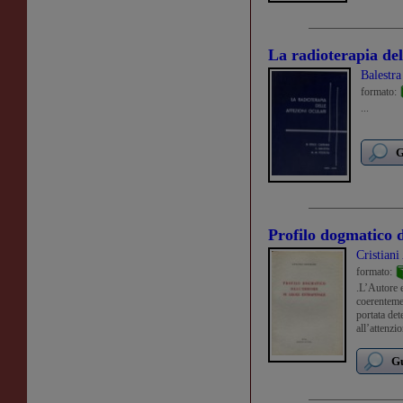
La radioterapia del
Balestra
formato:
...
G
Profilo dogmatico d
Cristiani
formato:
.L’Autore e
coerenteme
portata det
all’attenzi
dogmatica 
Gu