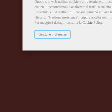
Questo sito web utilizza cookie e altre tecniche di tra
contenuti personalizzati e analizzare il traffico sul sito.
Cliccando su "Accetto tutti i cookie" saranno attivate t
clicca su "Gestione preferenze", oppure accetta solo i c
Per maggiori dettagli, consulta la
Cookie Policy
.
Gestione preferenze