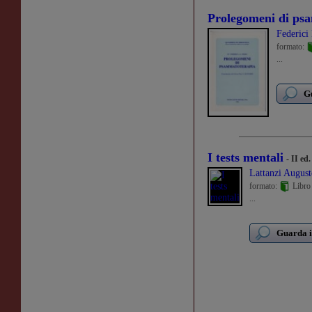
Prolegomeni di ps
Federici 
formato:
...
Gu
I tests mentali
- II ed
Lattanzi August
formato:
Libro
...
Guarda i