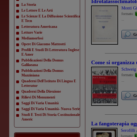
Idrotalassoclimatolo
La Storia
Monti G
Le Lettere E Le Arti
formato:
Le Scienze E La Diffusione Scientifica
...
E Tecn
Letteratura Americana
Letture Varie
Gu
Mediamorfosi
Opere Di Giacomo Matteotti
Profili E Studi Di Letteratura Inglese
E Amer
Pubblicazioni Della Domus
Come si organizza 
Galilaeana
Schweig 
Pubblicazioni Della Domus
formato:
Mazziniana
...
Quaderni Dell'Istituto Di Lingua E
Letteratur
Quaderni Della Direzione
Gu
Rilievi Di Monumenti
Saggi Di Varia Umanità
Saggi Di Varia Umanità- Nuova Serie
Studi E Testi Di Storia Costituzionale
Americ
La fangoterapia og
Serofilli
formato: