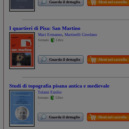
Guarda il dettaglio
Metti nel carrello
I quartieri di Pisa: San Martino
,
Maci Ermanno
Martinelli Giordano
formato:
Libro
...
Guarda il dettaglio
Metti nel carrello
Studi di topografia pisana antica e medievale
Tolaini Emilio
formato:
Libro
...
Guarda il dettaglio
Metti nel carrello