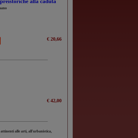
à preistoriche alla caduta
omano
€ 20,66
€ 42,00
attinenti alle arti, all'urbanistica,