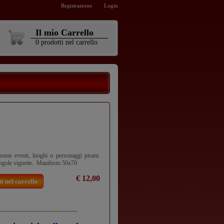
Registrazione
Login
Il mio Carrello
0
prodotti
nel carrello
senta eventi, luoghi o personaggi pisani.
ingole vignette. Manifesto 50x70
€ 12,00
i nel carrello