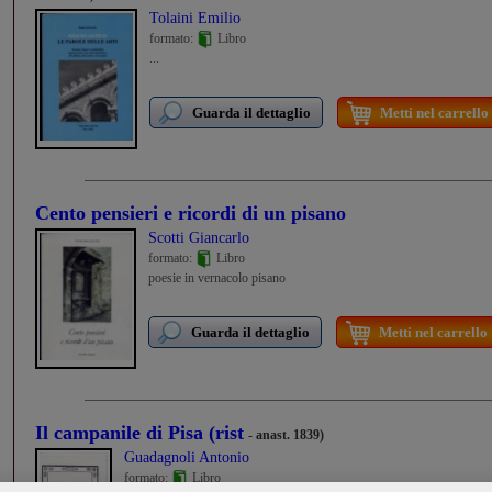
Tolaini Emilio
formato:
Libro
...
Guarda il dettaglio
Metti nel carrello
Cento pensieri e ricordi di un pisano
Scotti Giancarlo
formato:
Libro
poesie in vernacolo pisano
Guarda il dettaglio
Metti nel carrello
Il campanile di Pisa (rist
- anast. 1839)
Guadagnoli Antonio
formato:
Libro