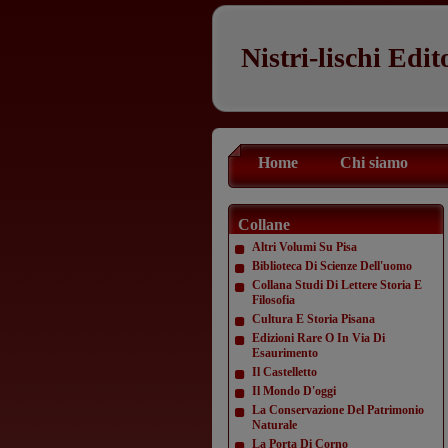
Nistri-lischi Edit
Home
Chi siamo
Collane
Altri Volumi Su Pisa
Biblioteca Di Scienze Dell'uomo
Collana Studi Di Lettere Storia E
Filosofia
Cultura E Storia Pisana
Edizioni Rare O In Via Di
Esaurimento
Il Castelletto
Il Mondo D'oggi
La Conservazione Del Patrimonio
Naturale
La Porta Di Corno