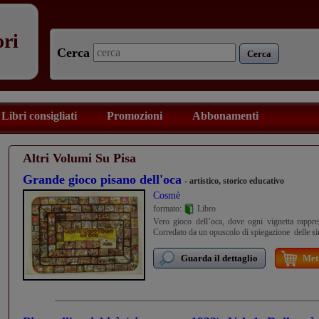
ori
Cerca
Cerca
Libri consigliati
Promozioni
Abbonamenti
Altri Volumi Su Pisa
Grande gioco pisano dell'oca
- artistico, storico educativo
Cosmè
formato:
Libro
Vero gioco dell’oca, dove ogni vignetta rappre
Corredato da un opuscolo di spiegazione delle s
Guarda il dettaglio
Mett