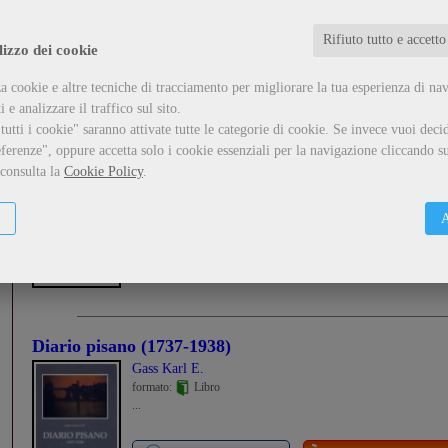
...
Rifiuto tutto e accetto
lizzo dei cookie
Guarda il dettaglio
Metti nel carrello
a cookie e altre tecniche di tracciamento per migliorare la tua esperienza di na
 e analizzare il traffico sul sito.
utti i cookie" saranno attivate tutte le categorie di cookie.
Se invece vuoi decid
I quartieri di Pisa: Sant'Antonio
ferenze", oppure accetta solo i cookie essenziali per la navigazione cliccando su
,
Maci Ermanno
Martinelli Giordano
 consulta la
Cookie Policy
.
formato:
Libro
...
A
Guarda il dettaglio
Metti nel carrello
Diario pisano (1737-1938)
Gass Karl E.
formato:
Libro
...