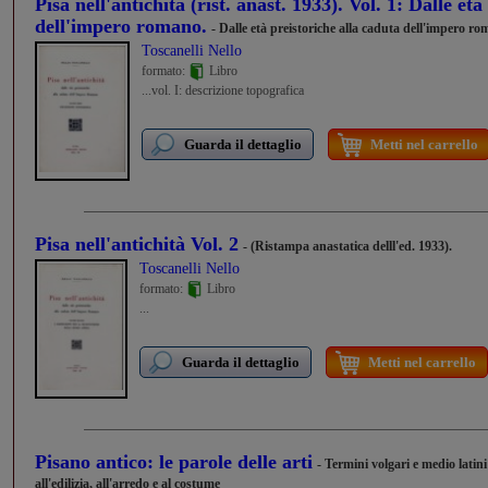
Pisa nell'antichità (rist. anast. 1933). Vol. 1: Dalle et
dell'impero romano.
- Dalle età preistoriche alla caduta dell'impero r
Toscanelli Nello
formato:
Libro
...vol. I: descrizione topografica
Guarda il dettaglio
Metti nel carrello
Pisa nell'antichità Vol. 2
- (Ristampa anastatica delll'ed. 1933).
Toscanelli Nello
formato:
Libro
...
Guarda il dettaglio
Metti nel carrello
Pisano antico: le parole delle arti
- Termini volgari e medio latini 
all'edilizia, all'arredo e al costume