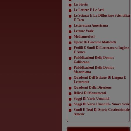
La Storia
Le Lettere E Le Arti
Le Scienze E La Diffusione Scientifica
E Tecn
Letteratura Americana
Letture Varie
Mediamorfosi
Opere Di Giacomo Matteotti
Profili E Studi Di Letteratura Inglese
E Amer
Pubblicazioni Della Domus
Galilaeana
Pubblicazioni Della Domus
Mazziniana
Quaderni Dell'Istituto Di Lingua E
Letteratur
Quaderni Della Direzione
Rilievi Di Monumenti
Saggi Di Varia Umanità
Saggi Di Varia Umanità- Nuova Serie
Studi E Testi Di Storia Costituzionale
Americ