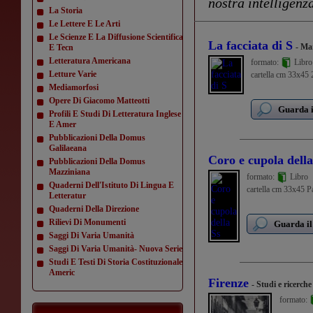
nostra intelligenza
La Storia
Le Lettere E Le Arti
Le Scienze E La Diffusione Scientifica
La facciata di S
- Ma
E Tecn
Letteratura Americana
formato:
Libro
Letture Varie
cartella cm 33x45 2
Mediamorfosi
Opere Di Giacomo Matteotti
Guarda i
Profili E Studi Di Letteratura Inglese
E Amer
Pubblicazioni Della Domus
Galilaeana
Coro e cupola della
Pubblicazioni Della Domus
Mazziniana
formato:
Libro
Quaderni Dell'Istituto Di Lingua E
cartella cm 33x45 Pag
Letteratur
Quaderni Della Direzione
Rilievi Di Monumenti
Guarda il
Saggi Di Varia Umanità
Saggi Di Varia Umanità- Nuova Serie
Studi E Testi Di Storia Costituzionale
Americ
Firenze
- Studi e ricerche
formato:
...