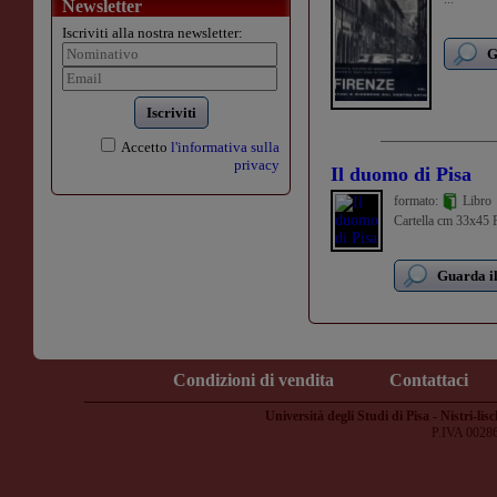
Newsletter
Iscriviti alla nostra newsletter:
G
Iscriviti
Accetto
l'informativa sulla
privacy
Il duomo di Pisa
formato:
Libro
Cartella cm 33x45 Pa
Guarda il
Condizioni di vendita
Contattaci
Università degli Studi di Pisa - Nistri-lisc
P.IVA 0028