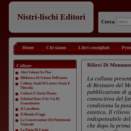
Nistri-lischi Editori
Cerca
Home
Chi siamo
Libri consigliati
Prom
Rilievi Di Monume
Collane
Altri Volumi Su Pisa
La collana presenta
Biblioteca Di Scienze Dell'uomo
Collana Studi Di Lettere Storia E
di Restauro del Mo
Filosofia
pubblicazione di q
Cultura E Storia Pisana
conoscitiva del fa
Edizioni Rare O In Via Di
Esaurimento
condiziona la poss
Il Castelletto
estetico. Il rilie
Il Mondo D'oggi
indispensabile del
La Conservazione Del Patrimonio
Naturale
che dopo la prima
La Porta Di Corno