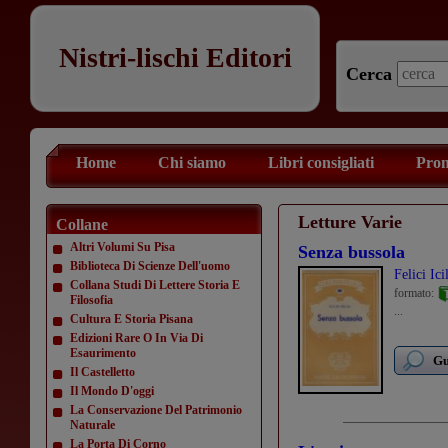
Nistri-lischi Editori
Cerca
Home
Chi siamo
Libri consigliati
Prom
Letture Varie
Collane
Altri Volumi Su Pisa
Senza bussola
Biblioteca Di Scienze Dell'uomo
Felici Ici
Collana Studi Di Lettere Storia E
formato:
Filosofia
...
Cultura E Storia Pisana
Edizioni Rare O In Via Di
Esaurimento
Gu
Il Castelletto
Il Mondo D'oggi
La Conservazione Del Patrimonio
Naturale
La Porta Di Corno