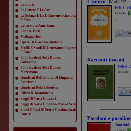
L'amico
- IV ed. 1947
La Storia
Felici Ici
Le Lettere E Le Arti
formato:
Le Scienze E La Diffusione Scientifica
...
E Tecn
Letteratura Americana
Letture Varie
Gu
Mediamorfosi
Opere Di Giacomo Matteotti
Profili E Studi Di Letteratura Inglese
E Amer
Pubblicazioni Della Domus
Racconti toscani
Galilaeana
Felici I
Pubblicazioni Della Domus
formato:
Mazziniana
...
Quaderni Dell'Istituto Di Lingua E
Letteratur
Quaderni Della Direzione
G
Rilievi Di Monumenti
Saggi Di Varia Umanità
Saggi Di Varia Umanità- Nuova Serie
Studi E Testi Di Storia Costituzionale
Americ
Paroloni e paroline
Roncioni
formato: