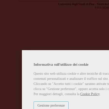
Università degli Studi di Pisa - Nistri-lisc
P.IVA 0028
Informativa sull'utilizzo dei cookie
Questo sito web utilizza cookie e altre tecniche di tra
contenuti personalizzati e analizzare il traffico sul sito.
Cliccando su "Accetto tutti i cookie" saranno attivate t
clicca su "Gestione preferenze", oppure accetta solo i c
Per maggiori dettagli, consulta la
Cookie Policy
.
Gestione preferenze