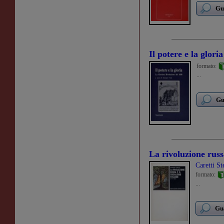
Gu
Il potere e la gloria
formato:
...
Gu
La rivoluzione russa
Caretti St
formato:
...
Gua