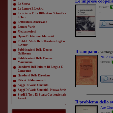
Le imprese coopera
La Storia
formato:
Le Lettere E Le Arti
...
Le Scienze E La Diffusione Scientifica
E Tecn
Letteratura Americana
Gu
Letture Varie
Mediamorfosi
Opere Di Giacomo Matteotti
Profili E Studi Di Letteratura Inglese
E Amer
Pubblicazioni Della Domus
Il campano
- Autobiogr
Galilaeana
Nello Pa
Pubblicazioni Della Domus
formato:
Mazziniana
...
Quaderni Dell'Istituto Di Lingua E
Letteratur
Quaderni Della Direzione
G
Rilievi Di Monumenti
Saggi Di Varia Umanità
Saggi Di Varia Umanità- Nuova Serie
Studi E Testi Di Storia Costituzionale
Americ
Il problema dello sv
Are Giu
formato: