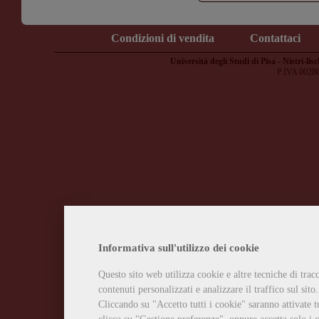
Condizioni di vendita
Contattaci
Università degli Studi di Pisa - Nistri-lisc
P.IVA 0028
Informativa sull'utilizzo dei cookie
Questo sito web utilizza cookie e altre tecniche di tra
contenuti personalizzati e analizzare il traffico sul sito.
Cliccando su "Accetto tutti i cookie" saranno attivate t