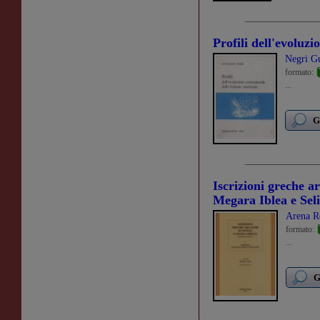
Profili dell'evoluzi
Negri G
formato:
...
G
Iscrizioni greche ar
Megara Iblea e Sel
Arena R
formato:
...
G