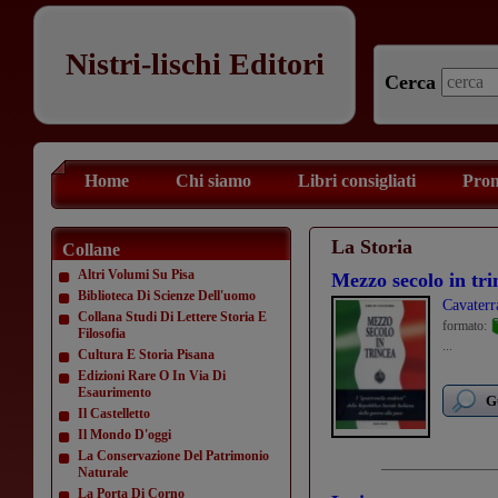
Nistri-lischi Editori
Cerca
Home
Chi siamo
Libri consigliati
Prom
La Storia
Collane
Altri Volumi Su Pisa
Mezzo secolo in tri
Biblioteca Di Scienze Dell'uomo
Cavaterr
Collana Studi Di Lettere Storia E
formato:
Filosofia
...
Cultura E Storia Pisana
Edizioni Rare O In Via Di
Esaurimento
G
Il Castelletto
Il Mondo D'oggi
La Conservazione Del Patrimonio
Naturale
La Porta Di Corno