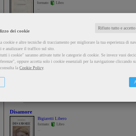
formato:
Libro
...
Guarda il dettaglio
Metti nel carrello
Rifiuto tutto e accetto
lizzo dei cookie
a cookie e altre tecniche di tracciamento per migliorare la tua esperienza di na
 e analizzare il traffico sul sito.
Il ricordo della Basca
utti i cookie" saranno attivate tutte le categorie di cookie.
Se invece vuoi decid
Delfini Antonio
ferenze", oppure accetta solo i cookie essenziali per la navigazione cliccando su
formato:
Libro
 consulta la
Cookie Policy
.
...
A
Guarda il dettaglio
Metti nel carrello
Disamore
Bigiaretti Libero
formato:
Libro
...