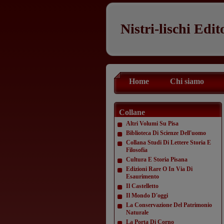
Nistri-lischi Edit
Home
Chi siamo
Collane
Altri Volumi Su Pisa
Biblioteca Di Scienze Dell'uomo
Collana Studi Di Lettere Storia E
Filosofia
Cultura E Storia Pisana
Edizioni Rare O In Via Di
Esaurimento
Il Castelletto
Il Mondo D'oggi
La Conservazione Del Patrimonio
Naturale
La Porta Di Corno