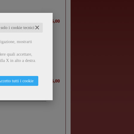
€ 16,00
✕
 solo i cookie tecnici
vigazione, mostrarti
ere quali accettare,
lla X in alto a destra.
€ 16,00
ccetto tutti i cookie