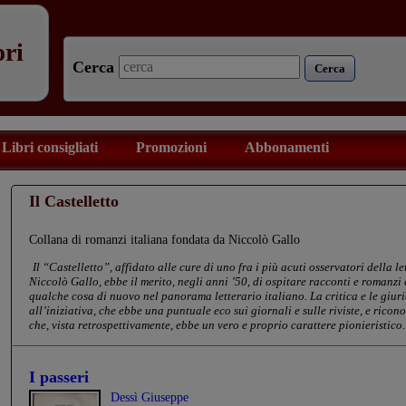
ori
Cerca
Cerca
Libri consigliati
Promozioni
Abbonamenti
Il Castelletto
Collana di romanzi italiana fondata da Niccolò Gallo
Il “Castelletto”, affidato alle cure di uno fra i più acuti osservatori della
Niccolò Gallo, ebbe il merito, negli anni ’50, di ospitare racconti e roman
qualche cosa di nuovo nel panorama letterario italiano. La critica e le giurie
all’iniziativa, che ebbe una puntuale eco sui giornali e sulle riviste, e ricon
che, vista retrospettivamente, ebbe un vero e proprio carattere pionieristico.
I passeri
Dessì Giuseppe