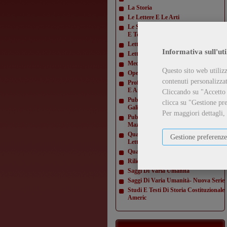
La Storia
Le Lettere E Le Arti
Le Scienze E La Diffusione Scientifica
E Tecn
Letteratura Americana
Informativa sull'uti
Letture Varie
Mediamorfosi
Questo sito web utilizz
Opere Di Giacomo Matteotti
contenuti personalizzati
Profili E Studi Di Letteratura Inglese
E Amer
Cliccando su "Accetto t
Pubblicazioni Della Domus
clicca su "Gestione pre
Galilaeana
Per maggiori dettagli,
Pubblicazioni Della Domus
Mazziniana
Quaderni Dell'Istituto Di Lingua E
Gestione preferenze
Letteratur
Quaderni Della Direzione
Rilievi Di Monumenti
Saggi Di Varia Umanità
Saggi Di Varia Umanità- Nuova Serie
Studi E Testi Di Storia Costituzionale
Americ