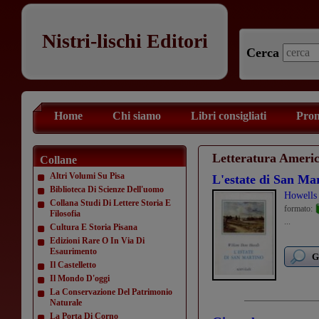
Nistri-lischi Editori
Cerca
Home
Chi siamo
Libri consigliati
Prom
Letteratura Ameri
Collane
Altri Volumi Su Pisa
L'estate di San Ma
Biblioteca Di Scienze Dell'uomo
Howells
Collana Studi Di Lettere Storia E
formato:
Filosofia
...
Cultura E Storia Pisana
Edizioni Rare O In Via Di
Esaurimento
G
Il Castelletto
Il Mondo D'oggi
La Conservazione Del Patrimonio
Naturale
La Porta Di Corno