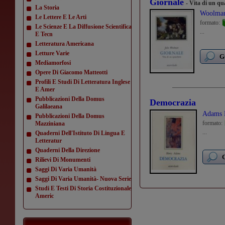
Giornale
- Vita di un q
La Storia
Woolman
Le Lettere E Le Arti
formato:
Le Scienze E La Diffusione Scientifica
...
E Tecn
Letteratura Americana
Letture Varie
G
Mediamorfosi
Opere Di Giacomo Matteotti
Profili E Studi Di Letteratura Inglese
E Amer
Pubblicazioni Della Domus
Democrazia
Galilaeana
Adams 
Pubblicazioni Della Domus
formato:
Mazziniana
...
Quaderni Dell'Istituto Di Lingua E
Letteratur
Quaderni Della Direzione
G
Rilievi Di Monumenti
Saggi Di Varia Umanità
Saggi Di Varia Umanità- Nuova Serie
Studi E Testi Di Storia Costituzionale
Americ