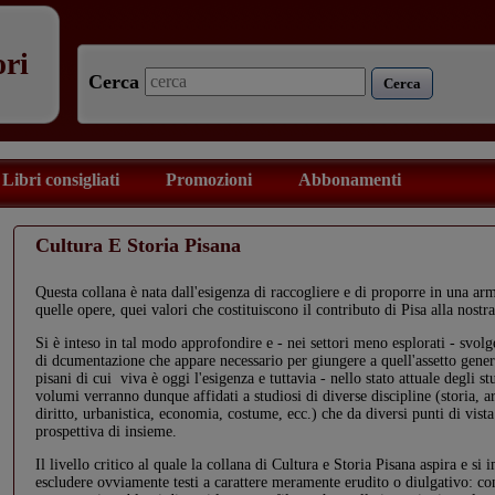
ori
Cerca
Cerca
Libri consigliati
Promozioni
Abbonamenti
Cultura E Storia Pisana
Questa collana è nata dall'esigenza di raccogliere e di proporre in una a
quelle opere, quei valori che costituiscono il contributo di Pisa alla nostra
Si è inteso in tal modo approfondire e - nei settori meno esplorati - svolge
di dcumentazione che appare necessario per giungere a quell'assetto gener
pisani di cui viva è oggi l'esigenza e tuttavia - nello stato attuale degli s
volumi verranno dunque affidati a studiosi di diverse discipline (storia, art
diritto, urbanistica, economia, costume, ecc.) che da diversi punti di vist
prospettiva di insieme.
Il livello critico al quale la collana di Cultura e Storia Pisana aspira e s
escludere ovviamente testi a carattere meramente erudito o diulgativo: co