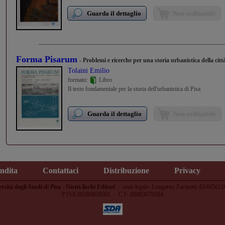
Guarda il dettaglio
Non ordinabile
Forma Pisarum
- Problemi e ricerche per una storia urbanistica della citt
Tolaini Emilio
formato:
Libro
Il testo fondamentale per la storia dell'urbanistica di Pisa
Guarda il dettaglio
Non ordinabile
endita
Contattaci
Distribuzione
Privacy
rsità degli Studi di Pisa - Nistri-lischi Editori
-
sede legale: Lungarno Pacinotti 43/445612
P.IVA 00286820501 - C.F. 80003670504