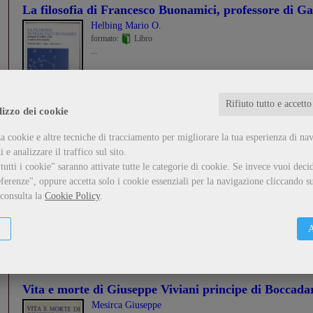
La filosofia di Francesco Buonamici, professore di Gal
Helbing Mario O.
formato:
Libro
...
Guarda il dettaglio
Metti nel carrello
Rifiuto tutto e accetto
lizzo dei cookie
a cookie e altre tecniche di tracciamento per migliorare la tua esperienza di na
Lamenti storici pisani
 e analizzare il traffico sul sito.
Varanini Giorgio
utti i cookie" saranno attivate tutte le categorie di cookie.
Se invece vuoi decid
formato:
Libro
ferenze", oppure accetta solo i cookie essenziali per la navigazione cliccando su
...
 consulta la
Cookie Policy
.
Guarda il dettaglio
Metti nel carrello
A
Vita e morte di Giuseppe Viviani principe di Boccada
Mesirca Giuseppe