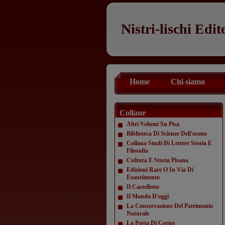
Nistri-lischi Edit
Home
Chi siamo
Collane
Altri Volumi Su Pisa
Biblioteca Di Scienze Dell'uomo
Collana Studi Di Lettere Storia E
Filosofia
Cultura E Storia Pisana
Edizioni Rare O In Via Di
Esaurimento
Il Castelletto
Il Mondo D'oggi
La Conservazione Del Patrimonio
Naturale
La Porta Di Corno