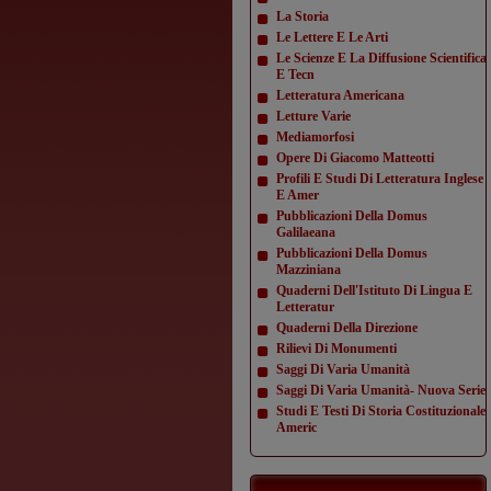
La Storia
Le Lettere E Le Arti
Le Scienze E La Diffusione Scientifica
E Tecn
Letteratura Americana
Letture Varie
Mediamorfosi
Opere Di Giacomo Matteotti
Profili E Studi Di Letteratura Inglese
E Amer
Pubblicazioni Della Domus
Galilaeana
Pubblicazioni Della Domus
Mazziniana
Quaderni Dell'Istituto Di Lingua E
Letteratur
Quaderni Della Direzione
Rilievi Di Monumenti
Saggi Di Varia Umanità
Saggi Di Varia Umanità- Nuova Serie
Studi E Testi Di Storia Costituzionale
Americ