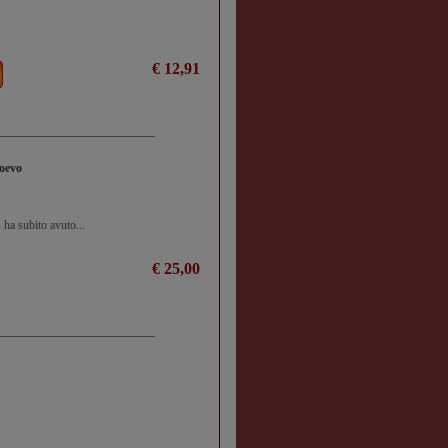
€ 12,91
ioevo
 ha subito avuto...
€ 25,00