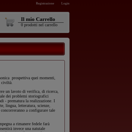
Registrazione
Login
Il mio Carrello
0
prodotti
nel carrello
rmonica prospettiva quei momenti,
 civiltà.
re un lavoto di verifica, di ricerca,
ale dei problemi storiografici
tudi - prematura la realizzazione. I
e, lingua, letteratura, scienze,
a concorreranno a configurare tale
i impegna a rimanere fedele farà
nsentirà invece una natutale