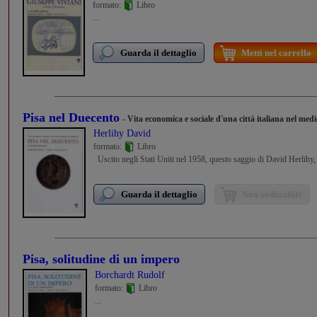
formato:
Libro
...
Guarda il dettaglio
Metti nel carrello
Pisa nel Duecento
- Vita economica e sociale d'una città italiana nel med
Herlihy David
formato:
Libro
Uscito negli Stati Uniti nel 1958, questo saggio di David Herlihy,
Guarda il dettaglio
Non ordinabile
Pisa, solitudine di un impero
Borchardt Rudolf
formato:
Libro
...