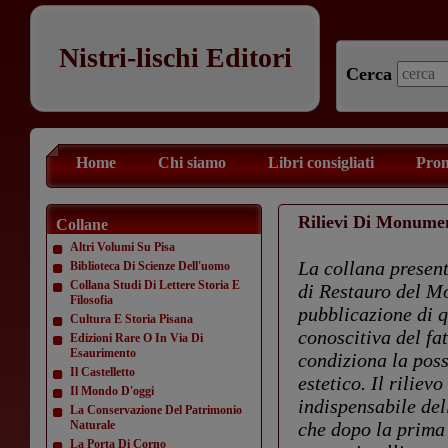
Nistri-lischi Editori
Cerca
Home
Chi siamo
Libri consigliati
Prom
Rilievi Di Monume
Collane
Altri Volumi Su Pisa
La collana presenta
Biblioteca Di Scienze Dell'uomo
Collana Studi Di Lettere Storia E
di Restauro del Mo
Filosofia
pubblicazione di q
Cultura E Storia Pisana
conoscitiva del fa
Edizioni Rare O In Via Di
Esaurimento
condiziona la poss
Il Castelletto
estetico. Il rilie
Il Mondo D'oggi
indispensabile del
La Conservazione Del Patrimonio
Naturale
che dopo la prima
La Porta Di Corno