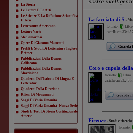
nostra intelligenza
La Storia
Le Lettere E Le Arti
Le Scienze E La Diffusione Scientifica
La facciata di S
- Ma
E Tecn
Letteratura Americana
formato:
Libro
Letture Varie
cartella cm 33x45 2
Mediamorfosi
Opere Di Giacomo Matteotti
Guarda i
Profili E Studi Di Letteratura Inglese
E Amer
Pubblicazioni Della Domus
Galilaeana
Coro e cupola della
Pubblicazioni Della Domus
Mazziniana
formato:
Libro
Quaderni Dell'Istituto Di Lingua E
cartella cm 33x45 Pag
Letteratur
Quaderni Della Direzione
Rilievi Di Monumenti
Guarda il
Saggi Di Varia Umanità
Saggi Di Varia Umanità- Nuova Serie
Studi E Testi Di Storia Costituzionale
Americ
Firenze
- Studi e ricerche
formato:
...