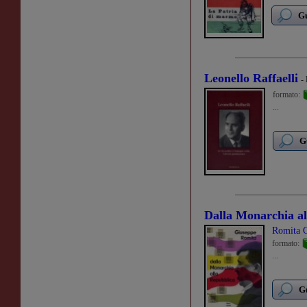
Gu
Leonello Raffaelli
-
formato:
...
G
Dalla Monarchia al
Romita 
formato:
...
Gu