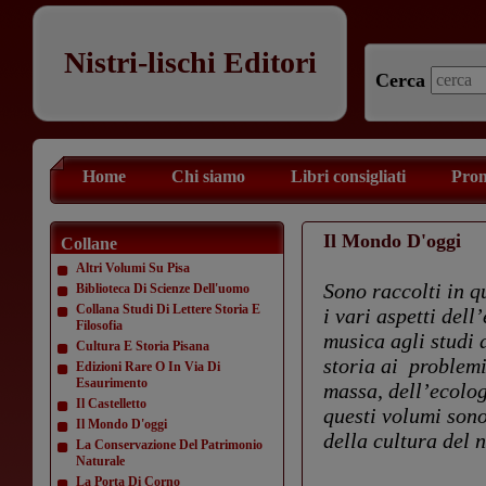
Nistri-lischi Editori
Cerca
Home
Chi siamo
Libri consigliati
Prom
Il Mondo D'oggi
Collane
Altri Volumi Su Pisa
Sono raccolti in q
Biblioteca Di Scienze Dell'uomo
Collana Studi Di Lettere Storia E
i vari aspetti del
Filosofia
musica agli studi 
Cultura E Storia Pisana
storia ai problemi
Edizioni Rare O In Via Di
Esaurimento
massa, dell’ecolog
Il Castelletto
questi volumi sono
Il Mondo D'oggi
della cultura del 
La Conservazione Del Patrimonio
Naturale
La Porta Di Corno