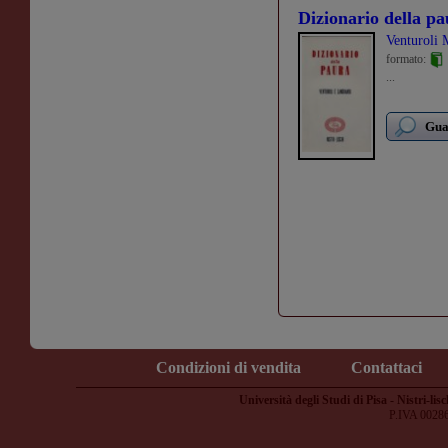
Dizionario della p
Venturoli 
formato:
...
Guar
Condizioni di vendita
Contattaci
Università degli Studi di Pisa - Nistri-lisc
P.IVA 0028