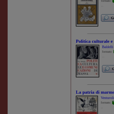
formato:
...
Gu
Politica culturale 
Baldelli
formato:
...
G
La patria di marmo
Venturol
formato:
...