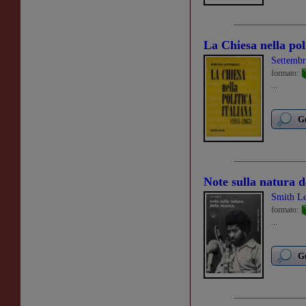
La Chiesa nella pol
Settemb
formato:
...
Gu
Note sulla natura d
Smith L
formato:
...
Gu