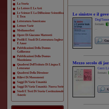
La Storia
Le Lettere E Le Arti
Le Scienze E La Diffusione Scientifica
Le sinistre e il go
E Tecn
Degl'Inno
Letteratura Americana
formato:
Letture Varie
...
Mediamorfosi
Opere Di Giacomo Matteotti
Profili E Studi Di Letteratura Inglese
Gua
E Amer
Pubblicazioni Della Domus
Galilaeana
Pubblicazioni Della Domus
Mazziniana
Mezzo secolo di jaz
Quaderni Dell'Istituto Di Lingua E
Letteratur
Cerri Li
Quaderni Della Direzione
formato:
...
Rilievi Di Monumenti
Saggi Di Varia Umanità
Saggi Di Varia Umanità- Nuova Serie
G
Studi E Testi Di Storia Costituzionale
Americ