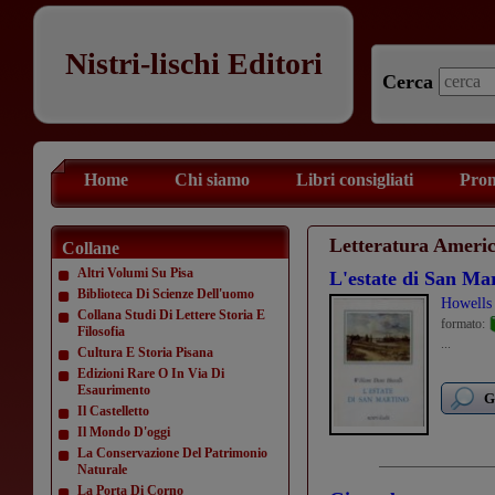
Nistri-lischi Editori
Cerca
Home
Chi siamo
Libri consigliati
Prom
Letteratura Ameri
Collane
Altri Volumi Su Pisa
L'estate di San Ma
Biblioteca Di Scienze Dell'uomo
Howells
Collana Studi Di Lettere Storia E
formato:
Filosofia
...
Cultura E Storia Pisana
Edizioni Rare O In Via Di
Esaurimento
G
Il Castelletto
Il Mondo D'oggi
La Conservazione Del Patrimonio
Naturale
La Porta Di Corno