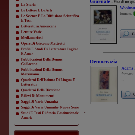
Giornale
- Vita di un q
La Storia
Woolman
Le Lettere E Le Arti
formato:
Le Scienze E La Diffusione Scientifica
...
E Tecn
Letteratura Americana
Letture Varie
G
Mediamorfosi
Opere Di Giacomo Matteotti
Profili E Studi Di Letteratura Inglese
E Amer
Pubblicazioni Della Domus
Democrazia
Galilaeana
Adams 
Pubblicazioni Della Domus
formato:
Mazziniana
...
Quaderni Dell'Istituto Di Lingua E
Letteratur
Quaderni Della Direzione
G
Rilievi Di Monumenti
Saggi Di Varia Umanità
Saggi Di Varia Umanità- Nuova Serie
Studi E Testi Di Storia Costituzionale
Americ