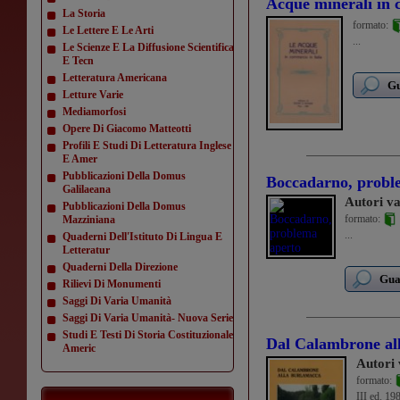
Acque minerali in 
La Storia
formato:
Le Lettere E Le Arti
...
Le Scienze E La Diffusione Scientifica
E Tecn
Letteratura Americana
Gu
Letture Varie
Mediamorfosi
Opere Di Giacomo Matteotti
Profili E Studi Di Letteratura Inglese
E Amer
Pubblicazioni Della Domus
Boccadarno, probl
Galilaeana
Autori va
Pubblicazioni Della Domus
formato:
Mazziniana
...
Quaderni Dell'Istituto Di Lingua E
Letteratur
Quaderni Della Direzione
Guar
Rilievi Di Monumenti
Saggi Di Varia Umanità
Saggi Di Varia Umanità- Nuova Serie
Studi E Testi Di Storia Costituzionale
Dal Calambrone al
Americ
Autori 
formato:
III ed. 19