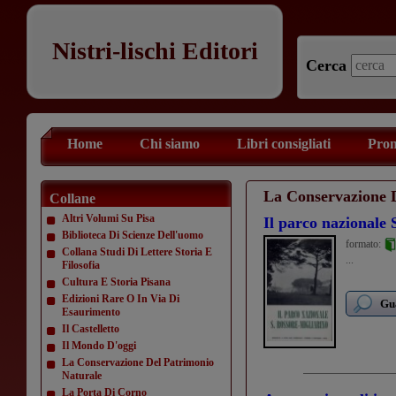
Nistri-lischi Editori
Cerca
Home
Chi siamo
Libri consigliati
Prom
La Conservazione 
Collane
Altri Volumi Su Pisa
Il parco nazionale 
Biblioteca Di Scienze Dell'uomo
formato:
Collana Studi Di Lettere Storia E
...
Filosofia
Cultura E Storia Pisana
Edizioni Rare O In Via Di
Gua
Esaurimento
Il Castelletto
Il Mondo D'oggi
La Conservazione Del Patrimonio
Naturale
La Porta Di Corno