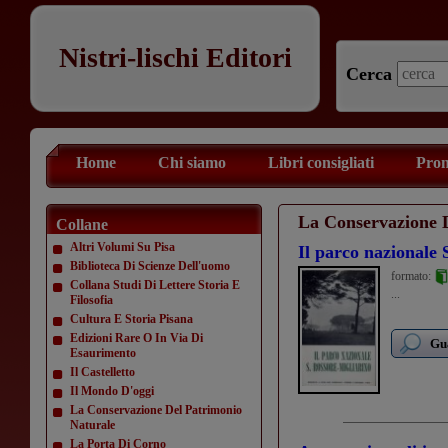
Nistri-lischi Editori
Cerca
Home
Chi siamo
Libri consigliati
Prom
La Conservazione 
Collane
Altri Volumi Su Pisa
Il parco nazionale 
Biblioteca Di Scienze Dell'uomo
formato:
Collana Studi Di Lettere Storia E
...
Filosofia
Cultura E Storia Pisana
Edizioni Rare O In Via Di
Gua
Esaurimento
Il Castelletto
Il Mondo D'oggi
La Conservazione Del Patrimonio
Naturale
La Porta Di Corno