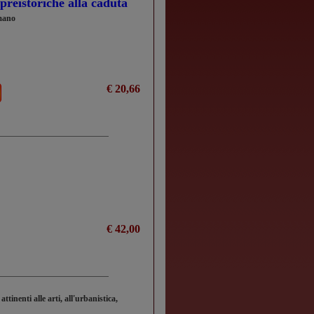
à preistoriche alla caduta
omano
€ 20,66
€ 42,00
attinenti alle arti, all'urbanistica,