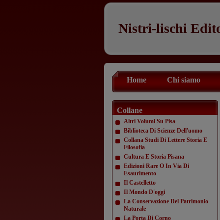
Nistri-lischi Edit
Home
Chi siamo
Collane
Altri Volumi Su Pisa
Biblioteca Di Scienze Dell'uomo
Collana Studi Di Lettere Storia E
Filosofia
Cultura E Storia Pisana
Edizioni Rare O In Via Di
Esaurimento
Il Castelletto
Il Mondo D'oggi
La Conservazione Del Patrimonio
Naturale
La Porta Di Corno