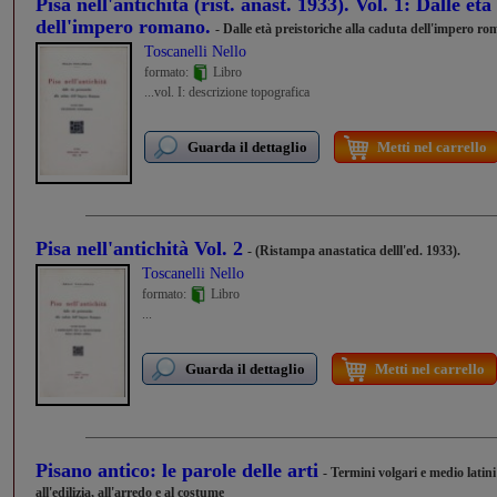
Pisa nell'antichità (rist. anast. 1933). Vol. 1: Dalle et
dell'impero romano.
- Dalle età preistoriche alla caduta dell'impero r
Toscanelli Nello
formato:
Libro
...vol. I: descrizione topografica
Guarda il dettaglio
Metti nel carrello
Pisa nell'antichità Vol. 2
- (Ristampa anastatica delll'ed. 1933).
Toscanelli Nello
formato:
Libro
...
Guarda il dettaglio
Metti nel carrello
Pisano antico: le parole delle arti
- Termini volgari e medio latini 
all'edilizia, all'arredo e al costume