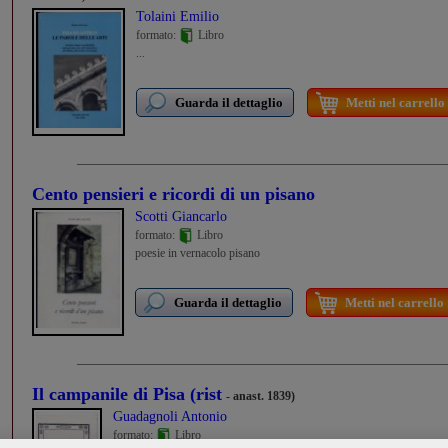
Tolaini Emilio
formato:
Libro
...
Guarda il dettaglio
Metti nel carrello
Cento pensieri e ricordi di un pisano
Scotti Giancarlo
formato:
Libro
poesie in vernacolo pisano
Guarda il dettaglio
Metti nel carrello
Il campanile di Pisa (rist
- anast. 1839)
Guadagnoli Antonio
formato:
Libro