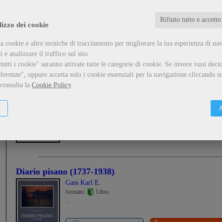
...
Rifiuto tutto e accetto
lizzo dei cookie
Guarda il dettaglio
Metti nel carrello
a cookie e altre tecniche di tracciamento per migliorare la tua esperienza di na
 e analizzare il traffico sul sito.
utti i cookie" saranno attivate tutte le categorie di cookie.
Se invece vuoi decid
I quartieri di Pisa: Sant'Antonio
ferenze", oppure accetta solo i cookie essenziali per la navigazione cliccando su
,
Maci Ermanno
Martinelli Giordano
 consulta la
Cookie Policy
.
formato:
Libro
...
A
Guarda il dettaglio
Metti nel carrello
Diario pisano (1737-1938)
Gass Karl E.
formato:
Libro
...