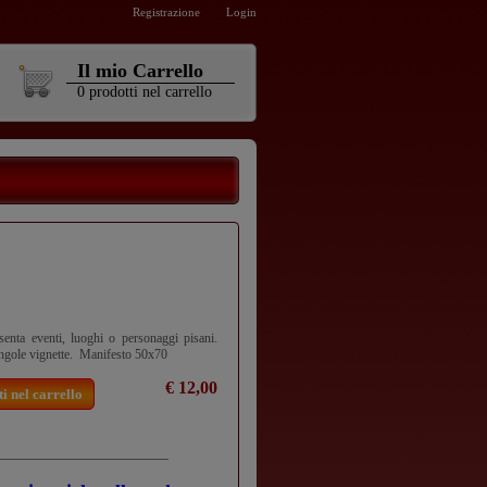
Registrazione
Login
Il mio Carrello
0
prodotti
nel carrello
senta eventi, luoghi o personaggi pisani.
ingole vignette. Manifesto 50x70
€ 12,00
i nel carrello