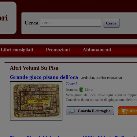
ori
Cerca
Cerca
Libri consigliati
Promozioni
Abbonamenti
Altri Volumi Su Pisa
Grande gioco pisano dell'oca
- artistico, storico educativo
Cosmè
formato:
Libro
Vero gioco dell’oca, dove ogni vignetta rappre
Corredato da un opuscolo di spiegazione delle s
Guarda il dettaglio
Mett