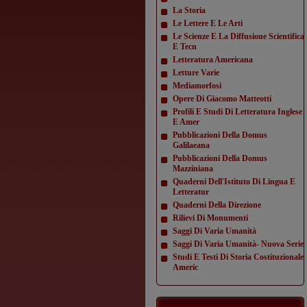
La Storia
Le Lettere E Le Arti
Le Scienze E La Diffusione Scientifica
E Tecn
Letteratura Americana
Letture Varie
Mediamorfosi
Opere Di Giacomo Matteotti
Profili E Studi Di Letteratura Inglese
E Amer
Pubblicazioni Della Domus
Galilaeana
Pubblicazioni Della Domus
Mazziniana
Quaderni Dell'Istituto Di Lingua E
Letteratur
Quaderni Della Direzione
Rilievi Di Monumenti
Saggi Di Varia Umanità
Saggi Di Varia Umanità- Nuova Serie
Studi E Testi Di Storia Costituzionale
Americ