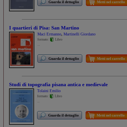
Guarda il dettaglio
Metti nel carrello
I quartieri di Pisa: San Martino
,
Maci Ermanno
Martinelli Giordano
formato:
Libro
...
Guarda il dettaglio
Metti nel carrello
Studi di topografia pisana antica e medievale
Tolaini Emilio
formato:
Libro
...
Guarda il dettaglio
Metti nel carrello