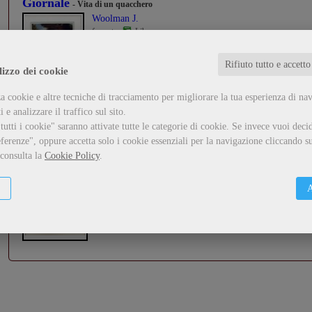
Giornale
- Vita di un quacchero
Woolman J.
formato:
Libro
...
Rifiuto tutto e accetto
lizzo dei cookie
Guarda il dettaglio
Metti nel carrello
a cookie e altre tecniche di tracciamento per migliorare la tua esperienza di na
 e analizzare il traffico sul sito.
utti i cookie" saranno attivate tutte le categorie di cookie.
Se invece vuoi decid
Democrazia
ferenze", oppure accetta solo i cookie essenziali per la navigazione cliccando su
 consulta la
Cookie Policy
.
Adams Henry
formato:
Libro
...
A
Guarda il dettaglio
Metti nel carrello