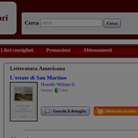
ori
Cerca
Cerca
Libri consigliati
Promozioni
Abbonamenti
Letteratura Americana
L'estate di San Martino
Howells William D.
formato:
Libro
...
Guarda il dettaglio
Metti nel carrello