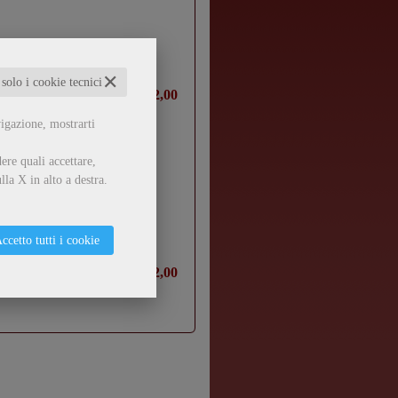
✕
 solo i cookie tecnici
€ 12,00
vigazione, mostrarti
ere quali accettare,
lla X in alto a destra.
ccetto tutti i cookie
€ 12,00