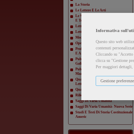
La Storia
Le Lettere E Le Arti
Le Scienze E La Diffusione Scientifica
E Tecn
Letteratura Americana
Informativa sull'uti
Letture Varie
Mediamorfosi
Questo sito web utilizz
Opere Di Giacomo Matteotti
contenuti personalizzati
Profili E Studi Di Letteratura Inglese
E Amer
Cliccando su "Accetto t
Pubblicazioni Della Domus
clicca su "Gestione pre
Galilaeana
Per maggiori dettagli,
Pubblicazioni Della Domus
Mazziniana
Quaderni Dell'Istituto Di Lingua E
Gestione preferenze
Letteratur
Quaderni Della Direzione
Rilievi Di Monumenti
Saggi Di Varia Umanità
Saggi Di Varia Umanità- Nuova Serie
Studi E Testi Di Storia Costituzionale
Americ