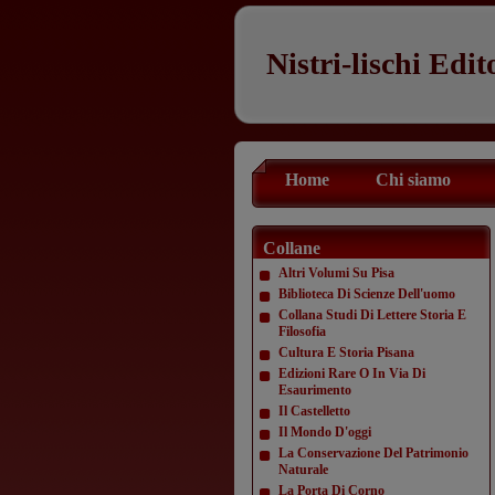
Nistri-lischi Edit
Home
Chi siamo
Collane
Altri Volumi Su Pisa
Biblioteca Di Scienze Dell'uomo
Collana Studi Di Lettere Storia E
Filosofia
Cultura E Storia Pisana
Edizioni Rare O In Via Di
Esaurimento
Il Castelletto
Il Mondo D'oggi
La Conservazione Del Patrimonio
Naturale
La Porta Di Corno