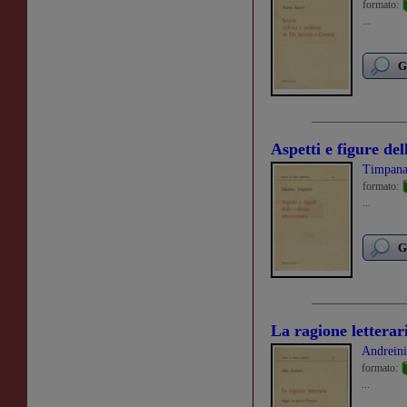
formato:
...
G
Aspetti e figure del
Timpana
formato:
...
G
La ragione letterar
Andreini
formato:
...