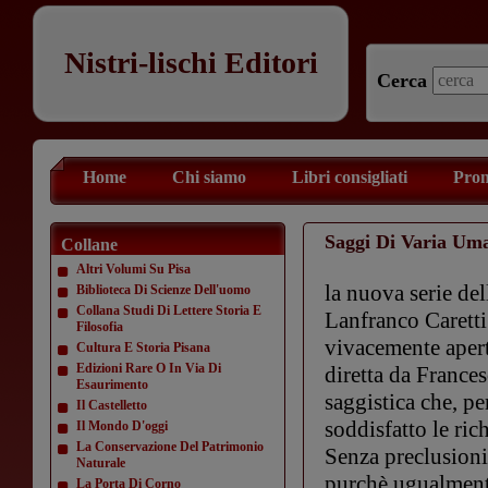
Nistri-lischi Editori
Cerca
Home
Chi siamo
Libri consigliati
Prom
Saggi Di Varia Uma
Collane
Altri Volumi Su Pisa
la nuova serie del
Biblioteca Di Scienze Dell'uomo
Collana Studi Di Lettere Storia E
Lanfranco Caretti 
Filosofia
vivacemente aperto
Cultura E Storia Pisana
Edizioni Rare O In Via Di
diretta da Frances
Esaurimento
saggistica che, p
Il Castelletto
soddisfatto le ric
Il Mondo D'oggi
La Conservazione Del Patrimonio
Senza preclusioni 
Naturale
purchè ugualmente
La Porta Di Corno