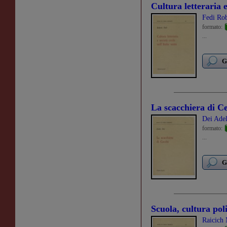
Cultura letteraria e 
Fedi Ro
formato:
...
G
La scacchiera di C
Dei Ade
formato:
...
G
Scuola, cultura pol
Raicich