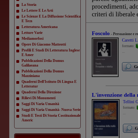
La Storia
procedimenti, adot
Le Lettere E Le Arti
criteri di liberale
Le Scienze E La Diffusione Scientifica
E Tecn
Letteratura Americana
Foscolo
Letture Varie
- Persuasione e r
Mediamorfosi
Caretti 
Opere Di Giacomo Matteotti
formato:
Profili E Studi Di Letteratura Inglese
...
E Amer
Pubblicazioni Della Domus
Galilaeana
Gu
Pubblicazioni Della Domus
Mazziniana
Quaderni Dell'Istituto Di Lingua E
Letteratur
Quaderni Della Direzione
L'invenzione della 
Rilievi Di Monumenti
Tellini 
Saggi Di Varia Umanità
formato:
Saggi Di Varia Umanità- Nuova Serie
...
Studi E Testi Di Storia Costituzionale
Americ
G