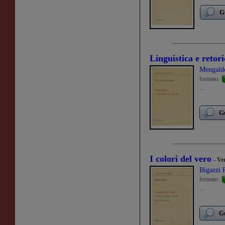
G
Linguistica e retor
Mengaldo
formato:
...
Gu
I colori del vero
- Ve
Bigazzi 
formato:
...
Gu