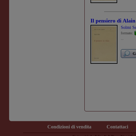
Il pensiero di Alain
Solmi Se
formato:
...
G
Condizioni di vendita
Contattaci