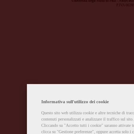
Università degli Studi di Pisa - Nistri-lisc
P.IVA 0028
Informativa sull'utilizzo dei cookie
Questo sito web utilizza cookie e altre tecniche di tra
contenuti personalizzati e analizzare il traffico sul sito.
Cliccando su "Accetto tutti i cookie" saranno attivate t
clicca su "Gestione preferenze", oppure accetta solo i c