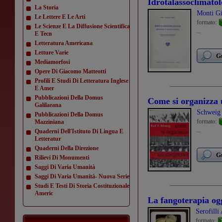
Idrotalassoclimatolo
La Storia
Monti G
Le Lettere E Le Arti
formato:
Le Scienze E La Diffusione Scientifica
...
E Tecn
Letteratura Americana
Letture Varie
Gu
Mediamorfosi
Opere Di Giacomo Matteotti
Profili E Studi Di Letteratura Inglese
E Amer
Pubblicazioni Della Domus
Come si organizza 
Galilaeana
Schweig 
Pubblicazioni Della Domus
formato:
Mazziniana
...
Quaderni Dell'Istituto Di Lingua E
Letteratur
Quaderni Della Direzione
Gu
Rilievi Di Monumenti
Saggi Di Varia Umanità
Saggi Di Varia Umanità- Nuova Serie
Studi E Testi Di Storia Costituzionale
Americ
La fangoterapia og
Serofilli
formato: