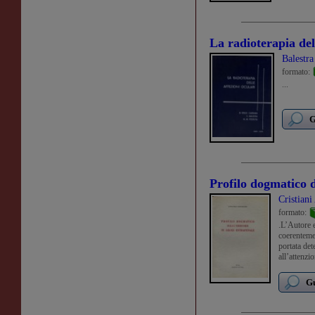
La radioterapia del
Balestra
formato:
...
G
Profilo dogmatico d
Cristiani
formato:
.L’Autore e
coerenteme
portata det
all’attenzi
dogmatica 
Gu