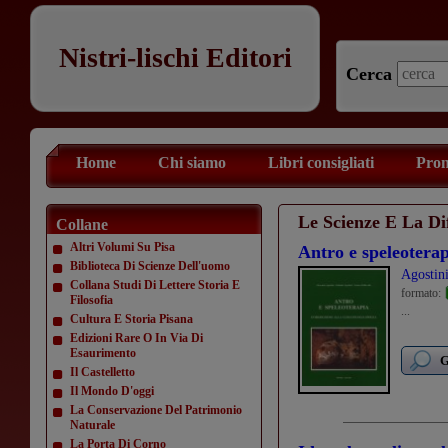
Nistri-lischi Editori
Cerca
Home
Chi siamo
Libri consigliati
Prom
Le Scienze E La Dif
Collane
Altri Volumi Su Pisa
Antro e speleotera
Biblioteca Di Scienze Dell'uomo
Agostin
Collana Studi Di Lettere Storia E
formato:
Filosofia
...
Cultura E Storia Pisana
Edizioni Rare O In Via Di
Esaurimento
G
Il Castelletto
Il Mondo D'oggi
La Conservazione Del Patrimonio
Naturale
La Porta Di Corno