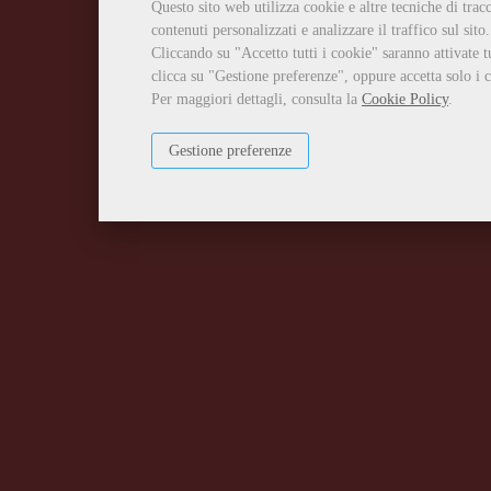
Questo sito web utilizza cookie e altre tecniche di tra
contenuti personalizzati e analizzare il traffico sul sito.
Cliccando su "Accetto tutti i cookie" saranno attivate t
clicca su "Gestione preferenze", oppure accetta solo i c
Per maggiori dettagli, consulta la
Cookie Policy
.
Gestione preferenze