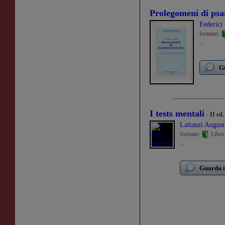
Prolegomeni di ps
Federici 
formato:
...
Gu
I tests mentali
- II ed
Lattanzi August
formato:
Libro
...
Guarda i