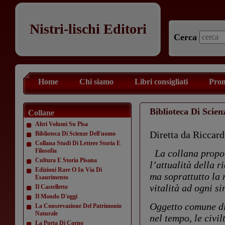
Nistri-lischi Editori
Cerca
Home
Chi siamo
Libri consigliati
Prom
Biblioteca Di Scie
Collane
Altri Volumi Su Pisa
Diretta da Riccar
Biblioteca Di Scienze Dell'uomo
Collana Studi Di Lettere Storia E
Filosofia
La collana propon
Cultura E Storia Pisana
l’attualità della r
Edizioni Rare O In Via Di
ma soprattutto la 
Esaurimento
vitalità ad ogni si
Il Castelletto
Il Mondo D'oggi
Oggetto comune di 
La Conservazione Del Patrimonio
Naturale
nel tempo, le civil
La Porta Di Corno