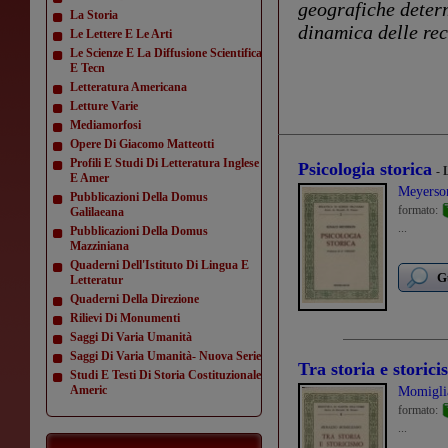
geografiche determ
La Storia
dinamica delle rec
Le Lettere E Le Arti
Le Scienze E La Diffusione Scientifica
E Tecn
Letteratura Americana
Letture Varie
Mediamorfosi
Opere Di Giacomo Matteotti
Profili E Studi Di Letteratura Inglese
Psicologia storica
- 
E Amer
Meyerso
Pubblicazioni Della Domus
formato:
Galilaeana
...
Pubblicazioni Della Domus
Mazziniana
Quaderni Dell'Istituto Di Lingua E
G
Letteratur
Quaderni Della Direzione
Rilievi Di Monumenti
Saggi Di Varia Umanità
Saggi Di Varia Umanità- Nuova Serie
Tra storia e storic
Studi E Testi Di Storia Costituzionale
Americ
Momigli
formato:
...