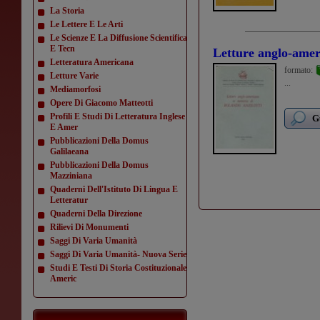
La Storia
Le Lettere E Le Arti
Le Scienze E La Diffusione Scientifica
E Tecn
Letture anglo-amer
Letteratura Americana
formato:
Letture Varie
...
Mediamorfosi
Opere Di Giacomo Matteotti
Profili E Studi Di Letteratura Inglese
G
E Amer
Pubblicazioni Della Domus
Galilaeana
Pubblicazioni Della Domus
Mazziniana
Quaderni Dell'Istituto Di Lingua E
Letteratur
Quaderni Della Direzione
Rilievi Di Monumenti
Saggi Di Varia Umanità
Saggi Di Varia Umanità- Nuova Serie
Studi E Testi Di Storia Costituzionale
Americ