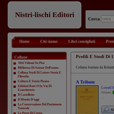
Nistri-lischi Editori
Cerca
Home
Chi siamo
Libri consigliati
Prom
Profili E Studi Di 
Collane
Altri Volumi Su Pisa
Collana fondata da Roland
Biblioteca Di Scienze Dell'uomo
Collana Studi Di Lettere Storia E
Filosofia
Cultura E Storia Pisana
A Tribute
Edizioni Rare O In Via Di
Lowell 
Esaurimento
formato:
Il Castelletto
...
Il Mondo D'oggi
La Conservazione Del Patrimonio
Naturale
G
La Porta Di Corno