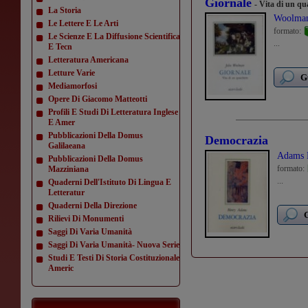
Giornale
- Vita di un q
La Storia
Woolman
Le Lettere E Le Arti
formato:
Le Scienze E La Diffusione Scientifica
...
E Tecn
Letteratura Americana
Letture Varie
G
Mediamorfosi
Opere Di Giacomo Matteotti
Profili E Studi Di Letteratura Inglese
E Amer
Pubblicazioni Della Domus
Democrazia
Galilaeana
Adams 
Pubblicazioni Della Domus
formato:
Mazziniana
...
Quaderni Dell'Istituto Di Lingua E
Letteratur
Quaderni Della Direzione
G
Rilievi Di Monumenti
Saggi Di Varia Umanità
Saggi Di Varia Umanità- Nuova Serie
Studi E Testi Di Storia Costituzionale
Americ