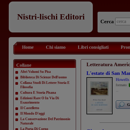
Nistri-lischi Editori
Cerca
Home
Chi siamo
Libri consigliati
Prom
Letteratura Ameri
Collane
Altri Volumi Su Pisa
L'estate di San Ma
Biblioteca Di Scienze Dell'uomo
Howells
Collana Studi Di Lettere Storia E
formato:
Filosofia
...
Cultura E Storia Pisana
Edizioni Rare O In Via Di
Esaurimento
G
Il Castelletto
Il Mondo D'oggi
La Conservazione Del Patrimonio
Naturale
La Porta Di Corno