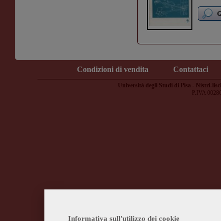
G
Condizioni di vendita
Contattaci
Università degli Studi di Pisa - Nistri-lisc
P.IVA 0028
Informativa sull'utilizzo dei cookie