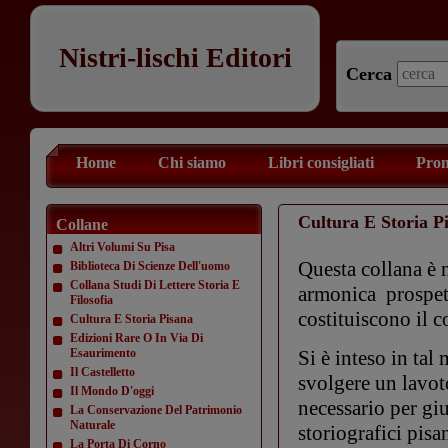
Nistri-lischi Editori
Cerca
Home
Chi siamo
Libri consigliati
Prom
Cultura E Storia P
Collane
Altri Volumi Su Pisa
Questa collana è n
Biblioteca Di Scienze Dell'uomo
Collana Studi Di Lettere Storia E
armonica prospett
Filosofia
costituiscono il co
Cultura E Storia Pisana
Edizioni Rare O In Via Di
Esaurimento
Si è inteso in tal
Il Castelletto
svolgere un lavot
Il Mondo D'oggi
necessario per gi
La Conservazione Del Patrimonio
Naturale
storiografici pisa
La Porta Di Corno