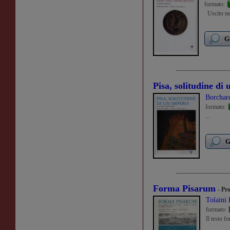
formato:
Uscito neg
G
Pisa, solitudine di
Borchar
formato:
...
G
Forma Pisarum
- Pr
Tolaini
formato:
Il testo f