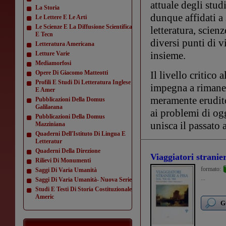
attuale degli stud
La Storia
dunque affidati a 
Le Lettere E Le Arti
Le Scienze E La Diffusione Scientifica
letteratura, scien
E Tecn
diversi punti di v
Letteratura Americana
insieme.
Letture Varie
Mediamorfosi
Opere Di Giacomo Matteotti
Il livello critico 
Profili E Studi Di Letteratura Inglese
impegna a rimaner
E Amer
meramente erudito
Pubblicazioni Della Domus
Galilaeana
ai problemi di og
Pubblicazioni Della Domus
unisca il passato 
Mazziniana
Quaderni Dell'Istituto Di Lingua E
Letteratur
Quaderni Della Direzione
Viaggiatori stranier
Rilievi Di Monumenti
formato:
Saggi Di Varia Umanità
...
Saggi Di Varia Umanità- Nuova Serie
Studi E Testi Di Storia Costituzionale
Americ
G