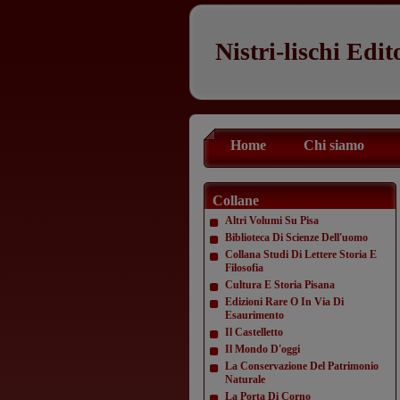
Nistri-lischi Edit
Home
Chi siamo
Collane
Altri Volumi Su Pisa
Biblioteca Di Scienze Dell'uomo
Collana Studi Di Lettere Storia E
Filosofia
Cultura E Storia Pisana
Edizioni Rare O In Via Di
Esaurimento
Il Castelletto
Il Mondo D'oggi
La Conservazione Del Patrimonio
Naturale
La Porta Di Corno