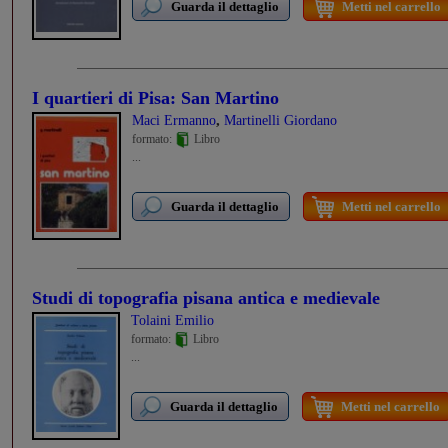
Guarda il dettaglio
Metti nel carrello
I quartieri di Pisa: San Martino
,
Maci Ermanno
Martinelli Giordano
formato:
Libro
...
Guarda il dettaglio
Metti nel carrello
Studi di topografia pisana antica e medievale
Tolaini Emilio
formato:
Libro
...
Guarda il dettaglio
Metti nel carrello