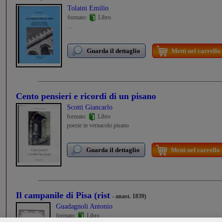
Tolaini Emilio
formato:
Libro
...
Guarda il dettaglio
Metti nel carrello
Cento pensieri e ricordi di un pisano
Scotti Giancarlo
formato:
Libro
poesie in vernacolo pisano
Guarda il dettaglio
Metti nel carrello
Il campanile di Pisa (rist
- anast. 1839)
Guadagnoli Antonio
formato:
Libro