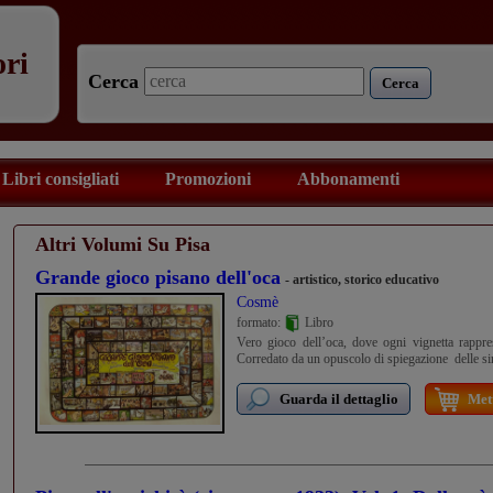
ori
Cerca
Cerca
Libri consigliati
Promozioni
Abbonamenti
Altri Volumi Su Pisa
Grande gioco pisano dell'oca
- artistico, storico educativo
Cosmè
formato:
Libro
Vero gioco dell’oca, dove ogni vignetta rappre
Corredato da un opuscolo di spiegazione delle s
Guarda il dettaglio
Mett