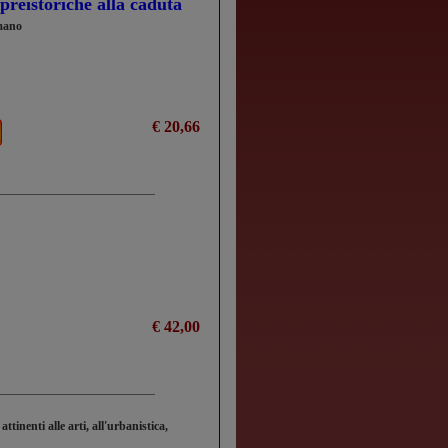
à preistoriche alla caduta
omano
€ 20,66
€ 42,00
attinenti alle arti, all'urbanistica,