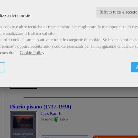
...
Rifiuto tutto e accetto
lizzo dei cookie
Guarda il dettaglio
Metti nel carrello
a cookie e altre tecniche di tracciamento per migliorare la tua esperienza di na
 e analizzare il traffico sul sito.
utti i cookie" saranno attivate tutte le categorie di cookie.
Se invece vuoi decid
I quartieri di Pisa: Sant'Antonio
ferenze", oppure accetta solo i cookie essenziali per la navigazione cliccando su
,
Maci Ermanno
Martinelli Giordano
 consulta la
Cookie Policy
.
formato:
Libro
...
A
Guarda il dettaglio
Metti nel carrello
Diario pisano (1737-1938)
Gass Karl E.
formato:
Libro
...