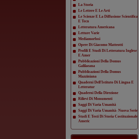
La Storia
Le Lettere E Le Arti
Le Scienze E La Diffusione Scientifica
E Tecn
Letteratura Americana
Letture Varie
Mediamorfosi
Opere Di Giacomo Matteotti
Profili E Studi Di Letteratura Inglese
E Amer
Pubblicazioni Della Domus
Galilaeana
Pubblicazioni Della Domus
Mazziniana
Quaderni Dell'Istituto Di Lingua E
Letteratur
Quaderni Della Direzione
Rilievi Di Monumenti
Saggi Di Varia Umanità
Saggi Di Varia Umanità- Nuova Serie
Studi E Testi Di Storia Costituzionale
Americ