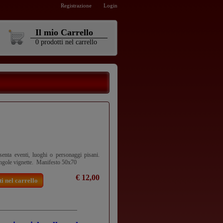
Registrazione
Login
Il mio Carrello
0
prodotti
nel carrello
senta eventi, luoghi o personaggi pisani.
ingole vignette. Manifesto 50x70
€ 12,00
i nel carrello