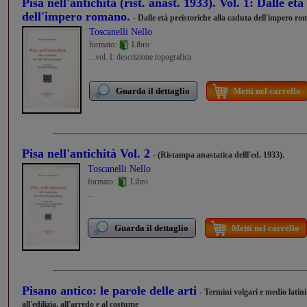
Pisa nell'antichità (rist. anast. 1933). Vol. 1: Dalle et
dell'impero romano.
- Dalle età preistoriche alla caduta dell'impero r
Toscanelli Nello
formato:
Libro
...vol. I: descrizione topografica
Guarda il dettaglio
Metti nel carrello
Pisa nell'antichità Vol. 2
- (Ristampa anastatica delll'ed. 1933).
Toscanelli Nello
formato:
Libro
...
Guarda il dettaglio
Metti nel carrello
Pisano antico: le parole delle arti
- Termini volgari e medio latini 
all'edilizia, all'arredo e al costume